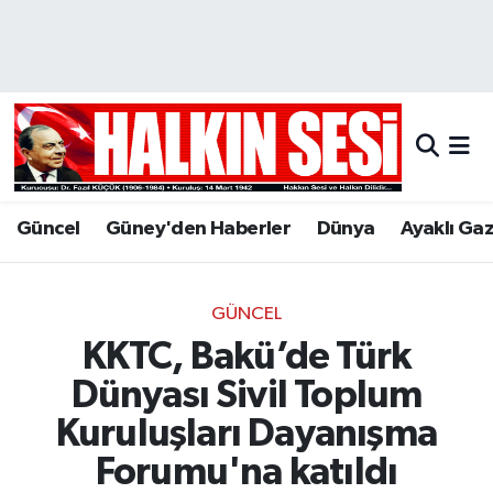
Nöbetçi Eczaneler
Hava Durumu
Trafik Durumu
Güncel
Güney'den Haberler
Dünya
Ayaklı Ga
Puan Durumu ve Fikstür
Tüm Manşetler
GÜNCEL
KKTC, Bakü’de Türk
Son Dakika Haberleri
Dünyası Sivil Toplum
Haber Arşivi
Kuruluşları Dayanışma
Forumu'na katıldı