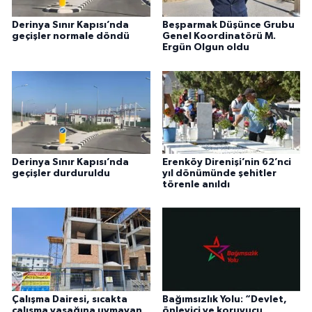
Derinya Sınır Kapısı’nda
Beşparmak Düşünce Grubu
geçişler normale döndü
Genel Koordinatörü M.
Ergün Olgun oldu
Derinya Sınır Kapısı’nda
Erenköy Direnişi’nin 62’nci
geçişler durduruldu
yıl dönümünde şehitler
törenle anıldı
Çalışma Dairesi, sıcakta
Bağımsızlık Yolu: “Devlet,
çalışma yasağına uymayan
önleyici ve koruyucu