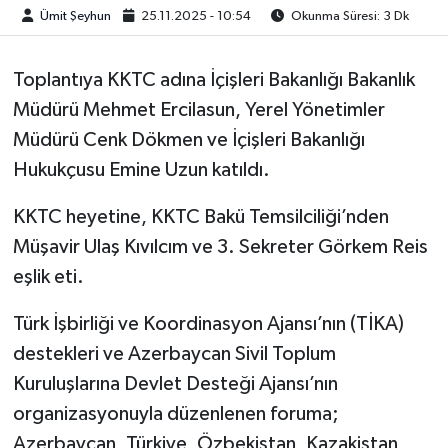
Ümit Şeyhun
25.11.2025 - 10:54
Okunma Süresi: 3 Dk
Toplantıya KKTC adına İçişleri Bakanlığı Bakanlık
Müdürü Mehmet Ercilasun, Yerel Yönetimler
Müdürü Cenk Dökmen ve İçişleri Bakanlığı
Hukukçusu Emine Uzun katıldı.
KKTC heyetine, KKTC Bakü Temsilciliği’nden
Müşavir Ulaş Kıvılcım ve 3. Sekreter Görkem Reis
eşlik eti.
Türk İşbirliği ve Koordinasyon Ajansı’nın (TİKA)
destekleri ve Azerbaycan Sivil Toplum
Kuruluşlarına Devlet Desteği Ajansı’nın
organizasyonuyla düzenlenen foruma;
Azerbaycan, Türkiye, Özbekistan, Kazakistan,