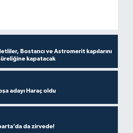
tliler, Bostancı ve Astromerit kapılarını
süreliğine kapatacak
oşa adayı Haraç oldu
parta’da da zirvede!