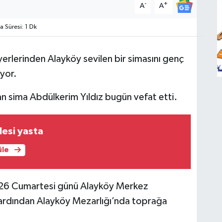
-
+
A
A
Süresi: 1 Dk
erlerinden Alayköy sevilen bir simasını genç
yor.
an sima Abdülkerim Yıldız bugün vefat etti.
lesi yasta
üle
26 Cumartesi günü Alayköy Merkez
 ardından Alayköy Mezarlığı’nda toprağa