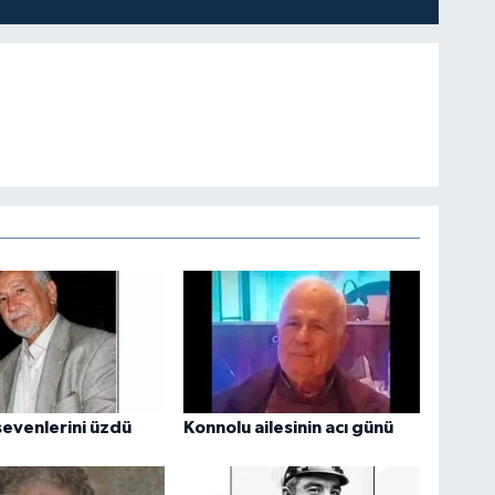
evenlerini üzdü
Konnolu ailesinin acı günü