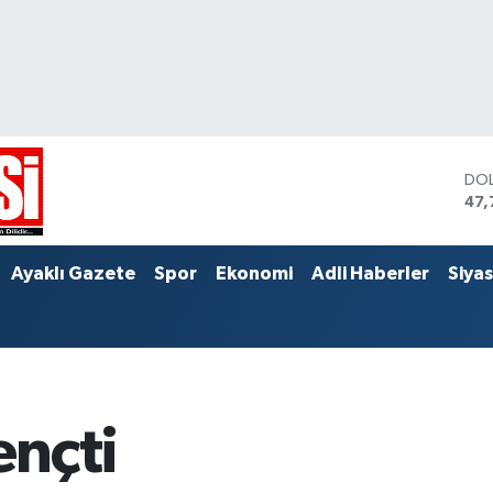
DO
47,
EU
55,
STE
Ayaklı Gazete
Spor
Ekonomi
Adli Haberler
Siya
64,
ençti