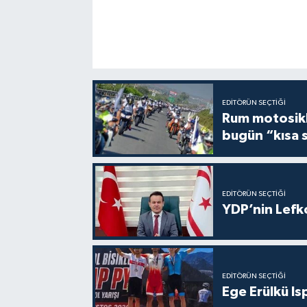
EDITÖRÜN SEÇTIĞI
Rum motosikle
bugün “kısa 
EDITÖRÜN SEÇTIĞI
YDP’nin Lefk
EDITÖRÜN SEÇTIĞI
Ege Erülkü Is