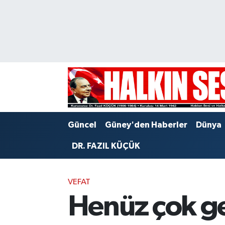
Nöbetçi Eczaneler
Hava Durumu
Trafik Durumu
Puan Durumu ve Fikstür
Güncel
Güney'den Haberler
Dünya
Tüm Manşetler
DR. FAZIL KÜÇÜK
Son Dakika Haberleri
VEFAT
Haber Arşivi
Henüz çok g