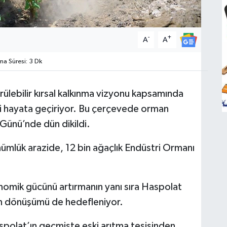
-
+
A
A
 Süresi: 3 Dk
rülebilir kırsal kalkınma vizyonu kapsamında
i hayata geçiriyor. Bu çerçevede orman
 Günü’nde dün dikildi.
nümlük arazide, 12 bin ağaçlık Endüstri Ormanı
nomik gücünü artırmanın yanı sıra Haspolat
dan dönüşümü de hedefleniyor.
olat’ın geçmişte eski arıtma tesisinden