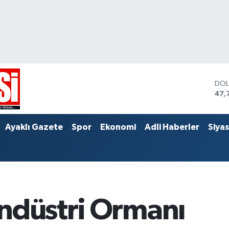
DO
47,
EU
55,
STE
Ayaklı Gazete
Spor
Ekonomi
Adli Haberler
Siya
64,
ndüstri Ormanı