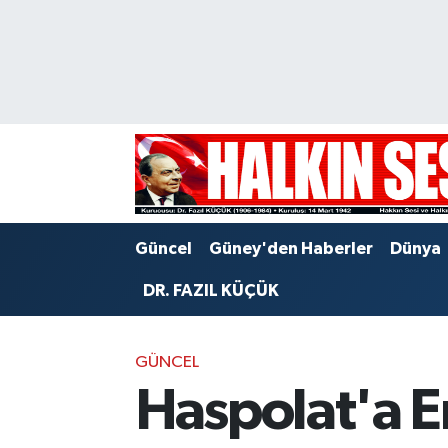
Nöbetçi Eczaneler
Hava Durumu
Trafik Durumu
Puan Durumu ve Fikstür
Güncel
Güney'den Haberler
Dünya
Tüm Manşetler
DR. FAZIL KÜÇÜK
Son Dakika Haberleri
GÜNCEL
Haber Arşivi
Haspolat'a E