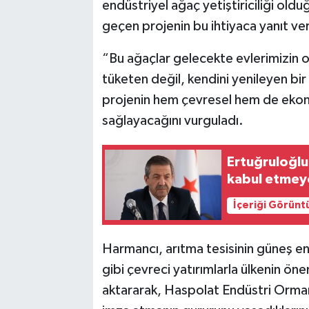
endüstriyel ağaç yetiştiriciliği old
geçen projenin bu ihtiyaca yanıt ve
“Bu ağaçlar gelecekte evlerimizin o
tüketen değil, kendini yenileyen bi
projenin hem çevresel hem de ekono
sağlayacağını vurguladı.
Ertuğruloğlu:
kabul etmeye
İçeriği Görünt
Harmancı, arıtma tesisinin güneş ene
gibi çevreci yatırımlarla ülkenin öne
aktararak, Haspolat Endüstri Ormanı