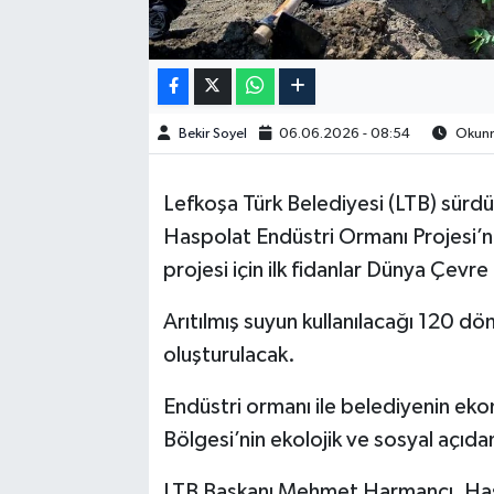
Bekir Soyel
06.06.2026 - 08:54
Okunma
Lefkoşa Türk Belediyesi (LTB) sürdü
Haspolat Endüstri Ormanı Projesi’n
projesi için ilk fidanlar Dünya Çevre
Arıtılmış suyun kullanılacağı 120 dö
oluşturulacak.
Endüstri ormanı ile belediyenin eko
Bölgesi’nin ekolojik ve sosyal açı
LTB Başkanı Mehmet Harmancı, Hasp