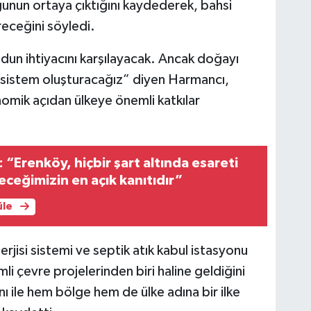
uğunun ortaya çıktığını kaydederek, bahsi
receğini söyledi.
dun ihtiyacını karşılayacak. Ancak doğayı
r sistem oluşturacağız” diyen Harmancı,
mik açıdan ülkeye önemli katkılar
 “Erenköy, hiçbir şart altında esareti
ceğimizin en açık kanıtıdır”
üle
rjisi sistemi ve septik atık kabul istasyonu
mli çevre projelerinden biri haline geldiğini
 ile hem bölge hem de ülke adına bir ilke