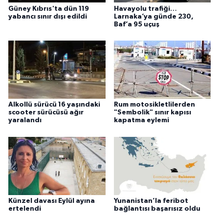
Güney Kıbrıs'ta dün 119
Havayolu trafiği…
yabancı sınır dışı edildi
Larnaka’ya günde 230,
Baf’a 95 uçuş
Alkollü sürücü 16 yaşındaki
Rum motosikletlilerden
scooter sürücüsü ağır
"Sembolik" sınır kapısı
yaralandı
kapatma eylemi
Künzel davası Eylül ayına
Yunanistan’la feribot
ertelendi
bağlantısı başarısız oldu