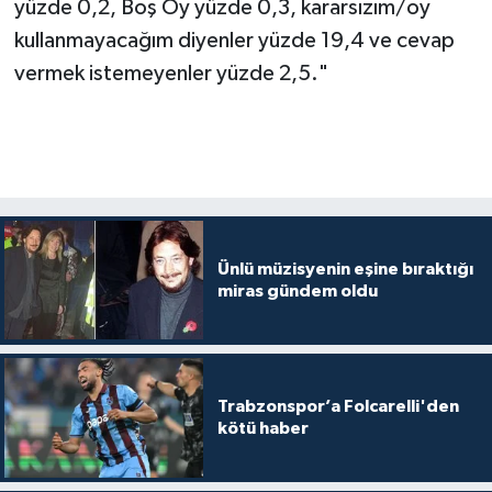
yüzde 0,2, Boş Oy yüzde 0,3, kararsızım/oy
kullanmayacağım diyenler yüzde 19,4 ve cevap
vermek istemeyenler yüzde 2,5."
Ünlü müzisyenin eşine bıraktığı
miras gündem oldu
Trabzonspor’a Folcarelli'den
kötü haber