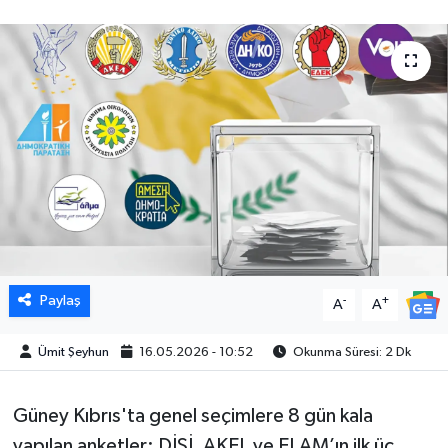
Paylaş
-
+
A
A
Ümit Şeyhun
16.05.2026 - 10:52
Okunma Süresi: 2 Dk
Güney Kıbrıs'ta genel seçimlere 8 gün kala
yapılan anketler; DİSİ, AKEL ve ELAM’ın ilk üç