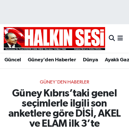
Nöbetçi Eczaneler
Hava Durumu
Trafik Durumu
Güncel
Güney'den Haberler
Dünya
Ayaklı Ga
Puan Durumu ve Fikstür
Tüm Manşetler
GÜNEY'DEN HABERLER
Güney Kıbrıs’taki genel
Son Dakika Haberleri
seçimlerle ilgili son
Haber Arşivi
anketlere göre DİSİ, AKEL
ve ELAM ilk 3’te