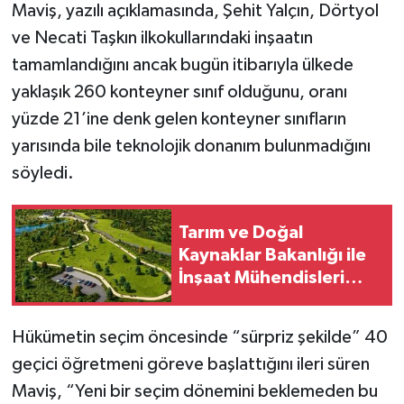
Maviş, yazılı açıklamasında, Şehit Yalçın, Dörtyol
ve Necati Taşkın ilkokullarındaki inşaatın
tamamlandığını ancak bugün itibarıyla ülkede
yaklaşık 260 konteyner sınıf olduğunu, oranı
yüzde 21’ine denk gelen konteyner sınıfların
yarısında bile teknolojik donanım bulunmadığını
söyledi.
Tarım ve Doğal
Kaynaklar Bakanlığı ile
İnşaat Mühendisleri
Odası arasında iş birliği
protokolü imzalandı
Hükümetin seçim öncesinde “sürpriz şekilde” 40
geçici öğretmeni göreve başlattığını ileri süren
Maviş, “Yeni bir seçim dönemini beklemeden bu