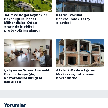
Tarım ve Doğal Kaynaklar
KTAMS, Vakıflar
Bakanlığı ile İnşaat
Bankası'ndaki terfiyi
Mühendisleri Odası
eleştirdi
arasında iş birliği
protokolü imzalandı
Çalışma ve Sosyal Güvenlik
Atatürk Mesleki Eğitim
Bakanı Hasipoğlu,
Merkezi inşaatı durma
Restorancılar Birliği’ni
noktasında!
kabul etti
Yorumlar