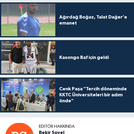
Ağırdağ Boğaz, Talat Dağer’e
emanet
Kasongo Baf için geldi
Cenk Paşa "Tercih döneminde
KKTC Üniversiteleri bir adım
önde"
EDITÖR HAKKINDA
Bekir Soyel