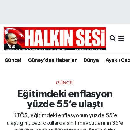
Nöbetçi Eczaneler
Hava Durumu
Trafik Durumu
Güncel
Güney'den Haberler
Dünya
Ayaklı Ga
Puan Durumu ve Fikstür
Tüm Manşetler
GÜNCEL
Eğitimdeki enflasyon
Son Dakika Haberleri
yüzde 55’e ulaştı
Haber Arşivi
KTÖS, eğitimdeki enflasyonun yüzde 55’e
ulaştığını, bazı okullarda sınıf mevcutlarının 35’e