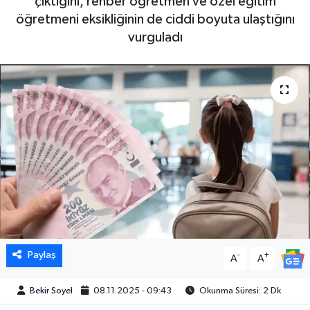
çıktığını, rehber öğretmen ve özel eğitim
öğretmeni eksikliğinin de ciddi boyuta ulaştığını
vurguladı
Paylaş
-
+
A
A
Bekir Soyel
08.11.2025 - 09:43
Okunma Süresi: 2 Dk