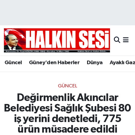
Nöbetçi Eczaneler
Hava Durumu
Trafik Durumu
Güncel
Güney'den Haberler
Dünya
Ayaklı Ga
Puan Durumu ve Fikstür
Tüm Manşetler
GÜNCEL
Değirmenlik Akıncılar
Son Dakika Haberleri
Belediyesi Sağlık Şubesi 80
Haber Arşivi
iş yerini denetledi, 775
ürün müsadere edildi