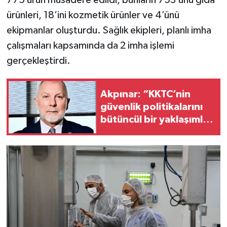
775 ürün müsadere edildi, bunların 753’ünü gıda
ürünleri, 18’ini kozmetik ürünler ve 4’ünü
ekipmanlar oluşturdu. Sağlık ekipleri, planlı imha
çalışmaları kapsamında da 2 imha işlemi
gerçekleştirdi.
Akpınar: “KKTC’nin
güvenlik politikalarını
bütüncül bir yaklaşımla
yeniden
değerlendirmesi
gerekiyor”