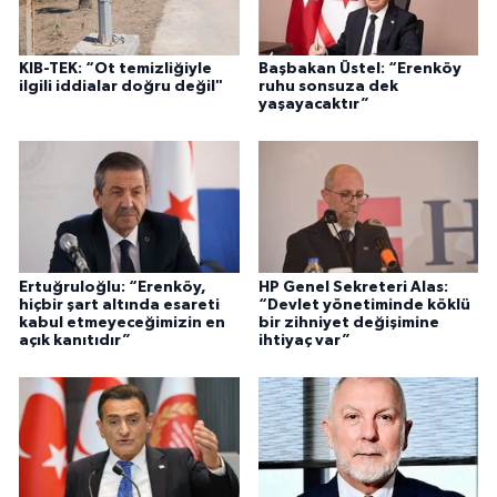
KIB-TEK: “Ot temizliğiyle
Başbakan Üstel: “Erenköy
ilgili iddialar doğru değil"
ruhu sonsuza dek
yaşayacaktır”
Ertuğruloğlu: “Erenköy,
HP Genel Sekreteri Alas:
hiçbir şart altında esareti
“Devlet yönetiminde köklü
kabul etmeyeceğimizin en
bir zihniyet değişimine
açık kanıtıdır”
ihtiyaç var”