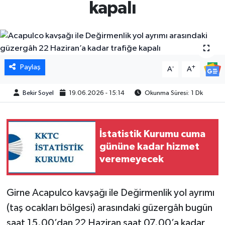
kapalı
Paylaş
-
+
A
A
Bekir Soyel
19.06.2026 - 15:14
Okunma Süresi: 1 Dk
İstatistik Kurumu cuma
gününe kadar hizmet
veremeyecek
Girne Acapulco kavşağı ile Değirmenlik yol ayrımı
(taş ocakları bölgesi) arasındaki güzergâh bugün
saat 15.00’dan 22 Haziran saat 07.00’a kadar