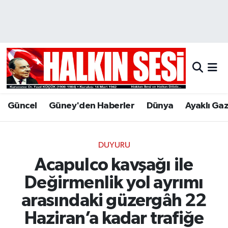
Nöbetçi Eczaneler
Hava Durumu
Trafik Durumu
Güncel
Güney'den Haberler
Dünya
Ayaklı Ga
Puan Durumu ve Fikstür
Tüm Manşetler
DUYURU
Acapulco kavşağı ile
Son Dakika Haberleri
Değirmenlik yol ayrımı
Haber Arşivi
arasındaki güzergâh 22
Haziran’a kadar trafiğe