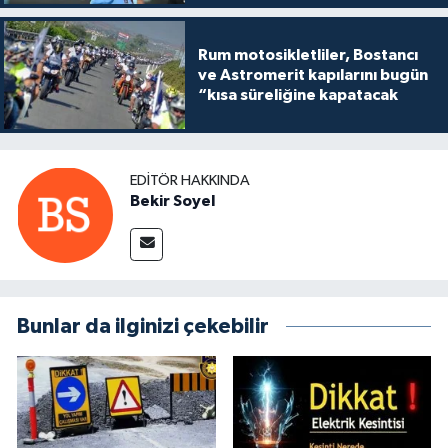
Rum motosikletliler, Bostancı
ve Astromerit kapılarını bugün
“kısa süreliğine kapatacak
EDITÖR HAKKINDA
Bekir Soyel
Bunlar da ilginizi çekebilir