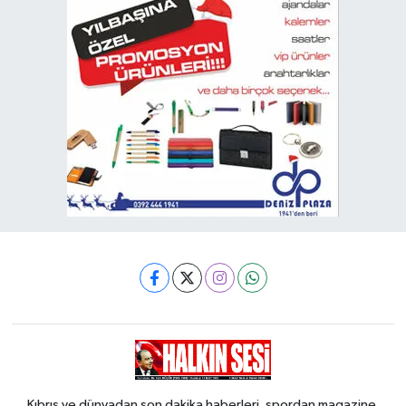
Kıbrıs ve dünyadan son dakika haberleri, spordan magazine,