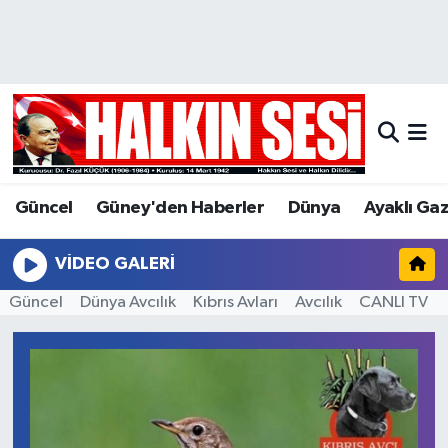
Nöbetçi Eczaneler
Hava Durumu
Trafik Durumu
Güncel
Güney'den Haberler
Dünya
Ayaklı Ga
Puan Durumu ve Fikstür
VIDEO GALERI
Tüm Manşetler
Güncel
Dünya Avcılık
Kıbrıs Avları
Avcılık
CANLI TV
Son Dakika Haberleri
Haber Arşivi