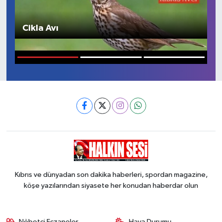
Cikla Avı
S
1
2
3
Kıbrıs ve dünyadan son dakika haberleri, spordan magazine,
köşe yazılarından siyasete her konudan haberdar olun
Nöbetçi Eczaneler
Hava Durumu