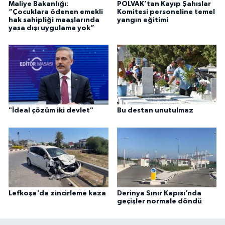
Maliye Bakanlığı:
POLVAK’tan Kayıp Şahıslar
“Çocuklara ödenen emekli
Komitesi personeline temel
hak sahipliği maaşlarında
yangın eğitimi
yasa dışı uygulama yok”
"İdeal çözüm iki devlet"
Bu destan unutulmaz
Lefkoşa'da zincirleme kaza
Derinya Sınır Kapısı’nda
geçişler normale döndü