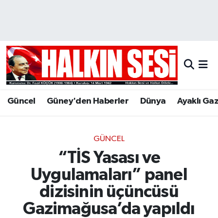
Nöbetçi Eczaneler
Hava Durumu
Trafik Durumu
Güncel
Güney'den Haberler
Dünya
Ayaklı Ga
Puan Durumu ve Fikstür
Tüm Manşetler
GÜNCEL
“TİS Yasası ve
Son Dakika Haberleri
Uygulamaları” panel
Haber Arşivi
dizisinin üçüncüsü
Gazimağusa’da yapıldı