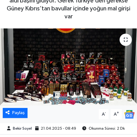
aldı başını gidiyor. Gerek Türkiye’den gerekse
Güney Kıbrıs’tan bavullar içinde yoğun mal girişi
var
Paylaş
-
+
A
A
Bekir Soyel
21.04.2025 - 08:49
Okunma Süresi: 2 Dk