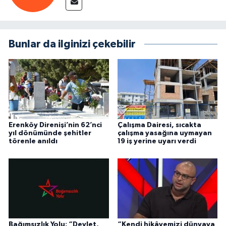
Bunlar da ilginizi çekebilir
Erenköy Direnişi’nin 62’nci
Çalışma Dairesi, sıcakta
yıl dönümünde şehitler
çalışma yasağına uymayan
törenle anıldı
19 iş yerine uyarı verdi
Bağımsızlık Yolu: “Devlet,
“Kendi hikâyemizi dünyaya