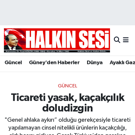
Nöbetçi Eczaneler
Hava Durumu
Trafik Durumu
Güncel
Güney'den Haberler
Dünya
Ayaklı Ga
Puan Durumu ve Fikstür
Tüm Manşetler
GÜNCEL
Ticareti yasak, kaçakçılık
Son Dakika Haberleri
doludizgin
Haber Arşivi
"Genel ahlaka aykırı” olduğu gerekçesiyle ticareti
yapılamayan cinsel nitelikli ürünlerin kaçakçılığı,