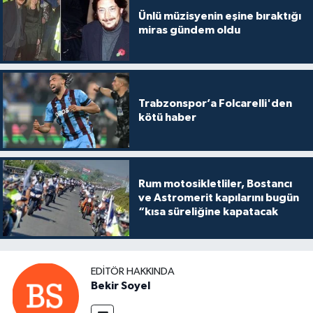
Ünlü müzisyenin eşine bıraktığı
miras gündem oldu
Trabzonspor’a Folcarelli'den
kötü haber
Rum motosikletliler, Bostancı
ve Astromerit kapılarını bugün
“kısa süreliğine kapatacak
EDITÖR HAKKINDA
Bekir Soyel