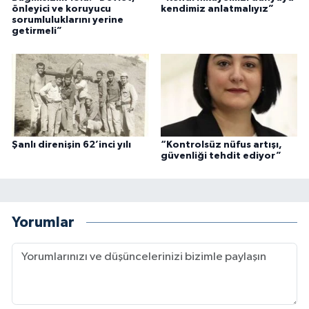
önleyici ve koruyucu
kendimiz anlatmalıyız”
sorumluluklarını yerine
getirmeli”
Şanlı direnişin 62’inci yılı
“Kontrolsüz nüfus artışı,
güvenliği tehdit ediyor”
Yorumlar