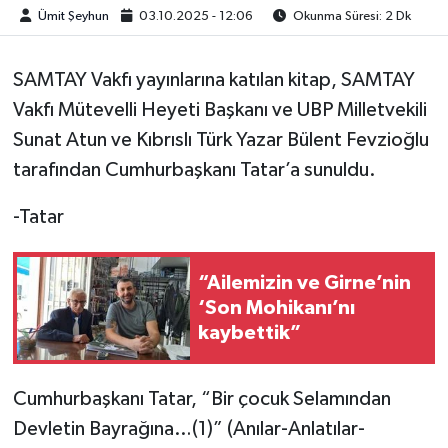
Ümit Şeyhun
03.10.2025 - 12:06
Okunma Süresi: 2 Dk
SAMTAY Vakfı yayınlarına katılan kitap, SAMTAY
Vakfı Mütevelli Heyeti Başkanı ve UBP Milletvekili
Sunat Atun ve Kıbrıslı Türk Yazar Bülent Fevzioğlu
tarafından Cumhurbaşkanı Tatar’a sunuldu.
-Tatar
“Ailemizin ve Girne’nin
‘Son Mohikanı’nı
kaybettik”
Cumhurbaşkanı Tatar, “Bir çocuk Selamından
Devletin Bayrağına…(1)” (Anılar-Anlatılar-