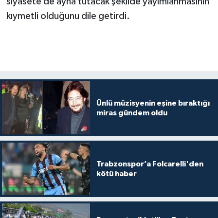
siyasete de ayna tutacak şekilde yayımlanmasının
kıymetli olduğunu dile getirdi.
Ünlü müzisyenin eşine bıraktığı
miras gündem oldu
Trabzonspor’a Folcarelli'den
kötü haber