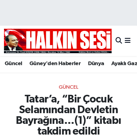
Nöbetçi Eczaneler
Hava Durumu
Trafik Durumu
Güncel
Güney'den Haberler
Dünya
Ayaklı Ga
Puan Durumu ve Fikstür
Tüm Manşetler
GÜNCEL
Tatar’a, “Bir Çocuk
Son Dakika Haberleri
Selamından Devletin
Haber Arşivi
Bayrağına…(1)” kitabı
takdim edildi