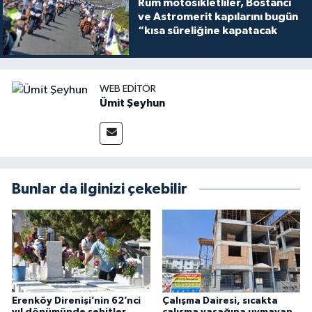
Rum motosikletliler, Bostancı
ve Astromerit kapılarını bugün
“kısa süreliğine kapatacak
WEB EDITÖR
Ümit Şeyhun
Bunlar da ilginizi çekebilir
Erenköy Direnişi’nin 62’nci
Çalışma Dairesi, sıcakta