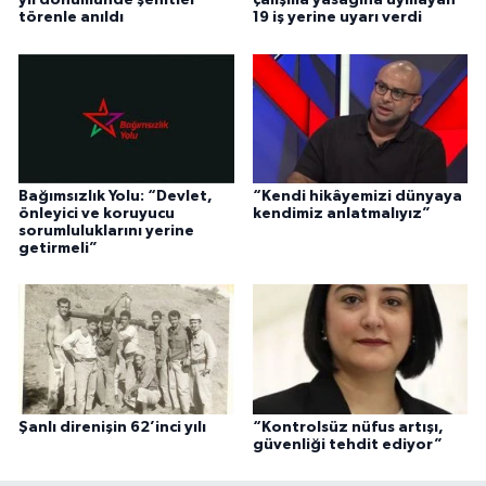
yıl dönümünde şehitler
çalışma yasağına uymayan
törenle anıldı
19 iş yerine uyarı verdi
Bağımsızlık Yolu: “Devlet,
“Kendi hikâyemizi dünyaya
önleyici ve koruyucu
kendimiz anlatmalıyız”
sorumluluklarını yerine
getirmeli”
Şanlı direnişin 62’inci yılı
“Kontrolsüz nüfus artışı,
güvenliği tehdit ediyor”