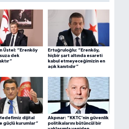
n Üstel: “Erenköy
Ertuğruloğlu: “Erenköy,
nsuza dek
hiçbir şart altında esareti
aktır”
kabul etmeyeceğimizin en
açık kanıtıdır”
edefimiz dijital
Akpınar: “KKTC’nin güvenlik
e güçlü kurumlar”
politikalarını bütüncül bir
yaklaşımla yeniden