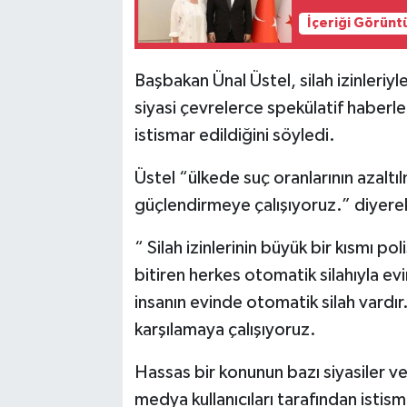
İçeriği Görünt
Başbakan Ünal Üstel, silah izinleriy
siyasi çevrelerce spekülatif haberle
istismar edildiğini söyledi.
Üstel “ülkede suç oranlarının azaltıl
güçlendirmeye çalışıyoruz.” diyerek
“ Silah izinlerinin büyük bir kısmı pol
bitiren herkes otomatik silahıyla ev
insanın evinde otomatik silah vardır.
karşılamaya çalışıyoruz.
Hassas bir konunun bazı siyasiler ve
medya kullanıcıları tarafından isti