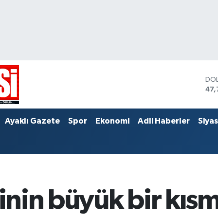
DO
47,
EU
55,
STE
Ayaklı Gazete
Spor
Ekonomi
Adli Haberler
Siya
64,
rinin büyük bir kıs