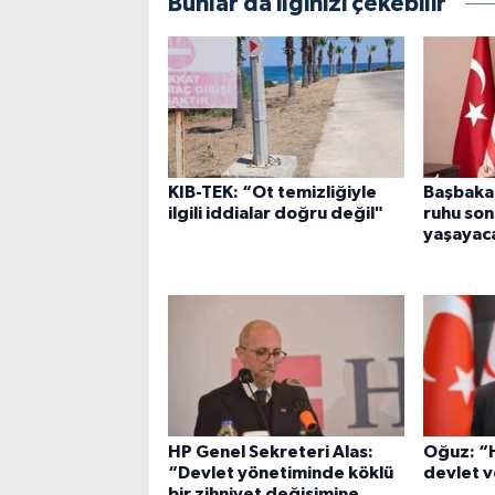
Bunlar da ilginizi çekebilir
KIB-TEK: “Ot temizliğiyle
Başbaka
ilgili iddialar doğru değil"
ruhu so
yaşayac
HP Genel Sekreteri Alas:
Oğuz: “H
“Devlet yönetiminde köklü
devlet v
bir zihniyet değişimine