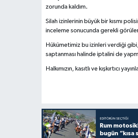
zorunda kaldım.
Silah izinlerinin büyük bir kısmı polis
inceleme sonucunda gerekli görülen ki
Hükümetimiz bu izinleri verdiği gibi,
saptanması halinde iptalini de yapma
Halkımızın, kasıtlı ve kışkırtıcı yay
EDITÖRÜN SEÇTIĞI
Rum motosikle
bugün “kısa 