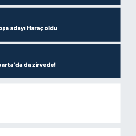
oşa adayı Haraç oldu
parta’da da zirvede!