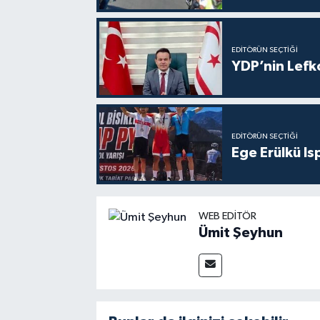
EDITÖRÜN SEÇTIĞI
YDP’nin Lefk
EDITÖRÜN SEÇTIĞI
Ege Erülkü Is
WEB EDITÖR
Ümit Şeyhun