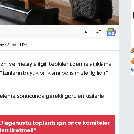
-
+
A
A
ma Süresi: 1 Dk
ni vermesiyle ilgili tepkiler üzerine açıklama
inlerin büyük bir kısmı polisimizle ilgilidir"
celeme sonucunda gerekli görülen kişilerle
Olağanüstü toplantı için önce komiteler
ları üretmeli”