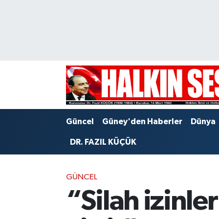
Nöbetçi Eczaneler
Hava Durumu
Trafik Durumu
Puan Durumu ve Fikstür
Güncel
Güney'den Haberler
Dünya
Tüm Manşetler
DR. FAZIL KÜÇÜK
Son Dakika Haberleri
GÜNCEL
Haber Arşivi
“Silah izinle