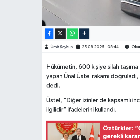
Ümit Şeyhun
25.08.2025 - 08:44
Okun
Hükümetin, 600 kişiye silah taşıma iz
yapan Ünal Üstel rakamı doğruladı, "İz
dedi.
Üstel, "Diğer izinler de kapsamlı in
ilgilidir" ifadelerini kullandı.
Öztürkler: “
gerekli karar