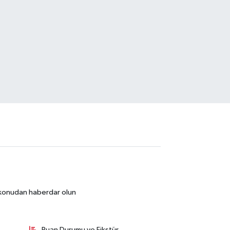
r konudan haberdar olun
Puan Durumu ve Fikstür