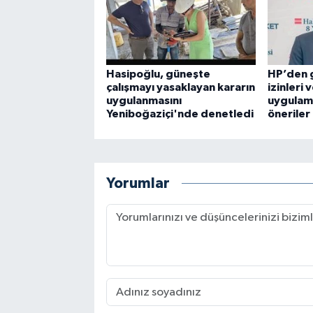
Hasipoğlu, güneşte
HP’den g
çalışmayı yasaklayan kararın
izinleri 
uygulanmasını
uygulama
Yeniboğaziçi'nde denetledi
öneriler
Yorumlar