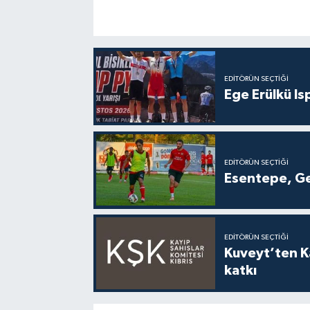
EDITÖRÜN SEÇTIĞI
Ege Erülkü Is
EDITÖRÜN SEÇTIĞI
Esentepe, Ge
EDITÖRÜN SEÇTIĞI
Kuveyt’ten Ka
katkı