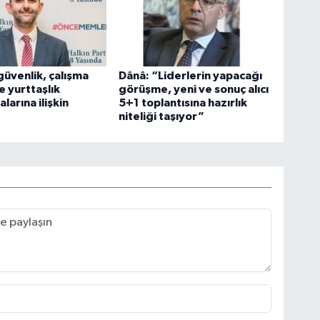
üvenlik, çalışma
Dânâ: “Liderlerin yapacağı
ve yurttaşlık
görüşme, yeni ve sonuç alıcı
larına ilişkin
5+1 toplantısına hazırlık
niteliği taşıyor”