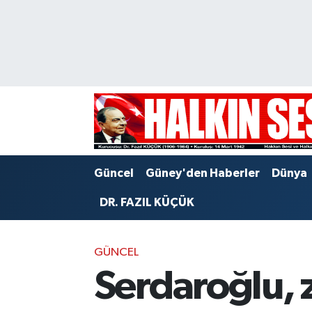
Nöbetçi Eczaneler
Hava Durumu
Trafik Durumu
Puan Durumu ve Fikstür
Güncel
Güney'den Haberler
Dünya
Tüm Manşetler
DR. FAZIL KÜÇÜK
Son Dakika Haberleri
GÜNCEL
Haber Arşivi
Serdaroğlu, z