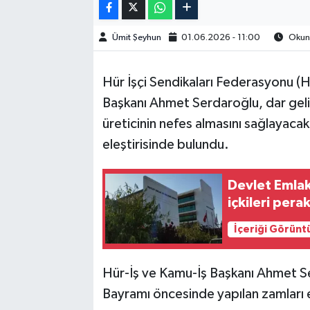
Ümit Şeyhun
01.06.2026 - 11:00
Okunm
Hür İşçi Sendikaları Federasyonu (Hü
Başkanı Ahmet Serdaroğlu,
dar geli
üreticinin nefes almasını sağlayacak
eleştirisinde bulundu.
Devlet Emlak
içkileri pera
İçeriği Görünt
Hür-İş ve Kamu-İş Başkanı Ahmet Se
Bayramı öncesinde yapılan zamları e