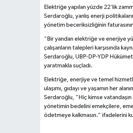
Elektriğe yapılan yüzde 22’lik zam
Serdaroğlu, yanlış enerji politikaları
yönetim beceriksizliğinin faturasını
“Bir yandan elektriğe ve enerjiye y
çalışanların talepleri karşısında ka
Serdaroğlu, UBP-DP-YDP Hükümetini k
yaratmakla suçladı.
Elektriğe, enerjiye ve temel hizmet
ulaşımı, gıdayı ve yaşamın her alanı
Serdaroğlu, “Hiç kimse vatandaşın a
yönetimin bedelini emekçilere, emek
ödetmeye kalkmasın.” ifadelerini ku