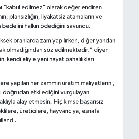
mı "kabul edilmez" olarak değerlendiren
nın, plansızlığın, liyakatsiz atamaların ve
n bedelini halkın ödediğini savundu.
üksek oranlarda zam yapılırken, diğer yandan
ynak olmadığından söz edilmektedir.” diyen
endi eliyle yeni hayat pahalılıkları
lere yapılan her zammın üretim maliyetlerini,
nı doğrudan etkilediğini vurgulayan
klıyla alay etmesin. Hiç kimse başarısız
lilere, üreticilere, hayvancıya, esnafa
llandı.