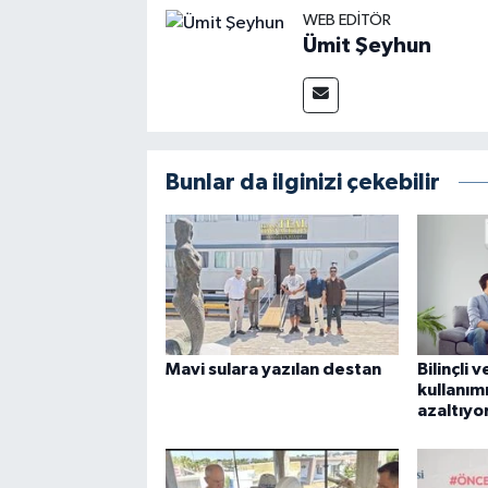
WEB EDITÖR
Ümit Şeyhun
Bunlar da ilginizi çekebilir
Mavi sulara yazılan destan
Bilinçli 
kullanımı
azaltıyo