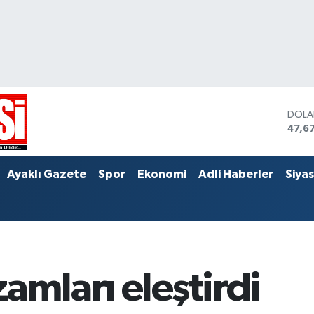
DOL
47,6
EUR
55,0
STER
Ayaklı Gazete
Spor
Ekonomi
Adli Haberler
Siya
64,2
amları eleştirdi