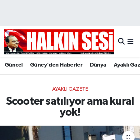
Nöbetçi Eczaneler
Hava Durumu
Trafik Durumu
Güncel
Güney'den Haberler
Dünya
Ayaklı Ga
Puan Durumu ve Fikstür
Tüm Manşetler
AYAKLI GAZETE
Scooter satılıyor ama kural
Son Dakika Haberleri
yok!
Haber Arşivi