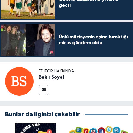
geçti
Ünlü müzisyenin eşine bıraktığı
miras gündem oldu
EDITÖR HAKKINDA
Bekir Soyel
Bunlar da ilginizi çekebilir