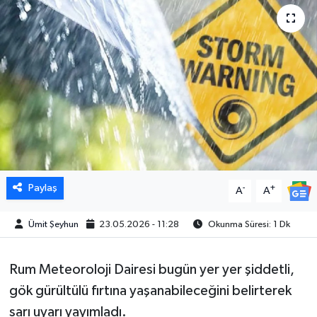
Paylaş
-
+
A
A
Ümit Şeyhun
23.05.2026 - 11:28
Okunma Süresi: 1 Dk
Rum Meteoroloji Dairesi bugün yer yer şiddetli,
gök gürültülü fırtına yaşanabileceğini belirterek
sarı uyarı yayımladı.