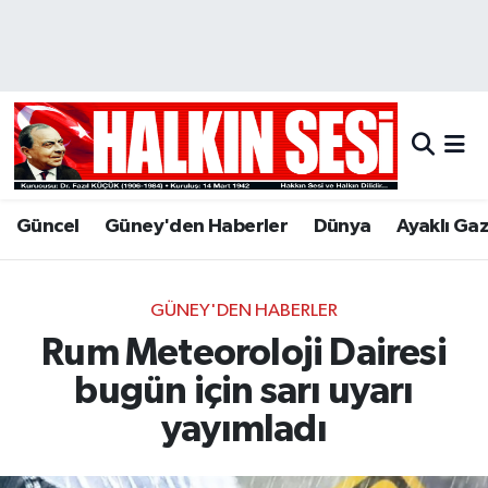
Nöbetçi Eczaneler
Hava Durumu
Trafik Durumu
Güncel
Güney'den Haberler
Dünya
Ayaklı Ga
Puan Durumu ve Fikstür
Tüm Manşetler
GÜNEY'DEN HABERLER
Rum Meteoroloji Dairesi
Son Dakika Haberleri
bugün için sarı uyarı
Haber Arşivi
yayımladı