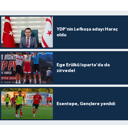
YDP’nin Lefkoşa adayı Haraç
oldu
Ege Erülkü Isparta’da da
zirvede!
Esentepe, Gençlere yenildi