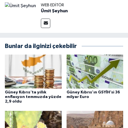
WEB EDITÖR
Ümit Şeyhun
Bunlar da ilginizi çekebilir
Güney Kıbrıs'ta yıllık
Güney Kıbrıs’ın GSYİH’si 36
enflasyon temmuzda yüzde
milyar Euro
2,9 oldu