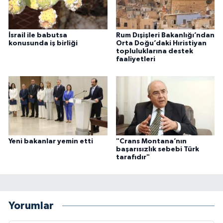
İsrail ile babutsa
Rum Dışişleri Bakanlığı’ndan
konusunda iş birliği
Orta Doğu’daki Hıristiyan
topluluklarına destek
faaliyetleri
Yeni bakanlar yemin etti
"Crans Montana’nın
başarısızlık sebebi Türk
tarafıdır"
Yorumlar