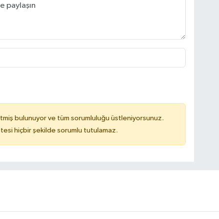
tmiş bulunuyor ve tüm sorumluluğu üstleniyorsunuz.
tesi hiçbir şekilde sorumlu tutulamaz.