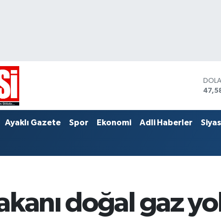
DOL
47,5
EUR
55,0
STER
Ayaklı Gazete
Spor
Ekonomi
Adli Haberler
Siya
64,1
akanı doğal gaz yol