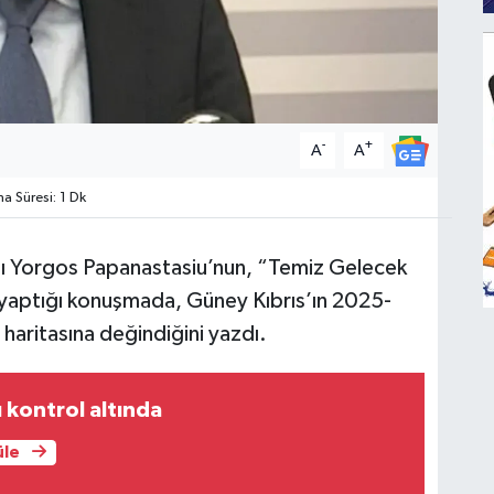
-
+
A
A
 Süresi: 1 Dk
nı Yorgos Papanastasiu’nun, “Temiz Gelecek
 yaptığı konuşmada, Güney Kıbrıs’ın 2025-
l haritasına değindiğini yazdı.
ı kontrol altında
üle