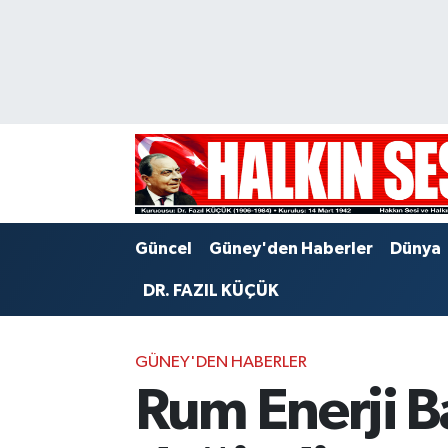
Nöbetçi Eczaneler
Hava Durumu
Trafik Durumu
Puan Durumu ve Fikstür
Güncel
Güney'den Haberler
Dünya
Tüm Manşetler
DR. FAZIL KÜÇÜK
Son Dakika Haberleri
GÜNEY'DEN HABERLER
Haber Arşivi
Rum Enerji B