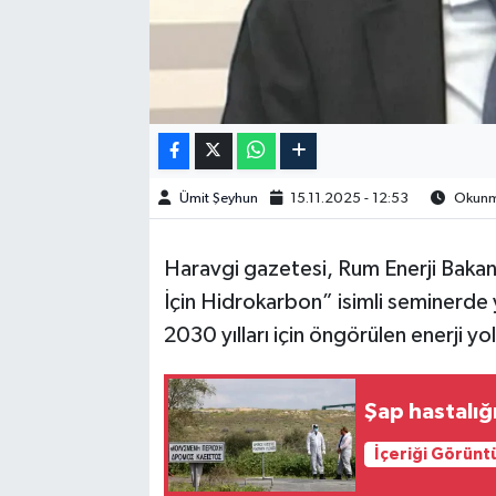
Ümit Şeyhun
15.11.2025 - 12:53
Okunma
Haravgi gazetesi, Rum Enerji Baka
İçin Hidrokarbon” isimli seminerde
2030 yılları için öngörülen enerji yo
Şap hastalığ
İçeriği Görünt