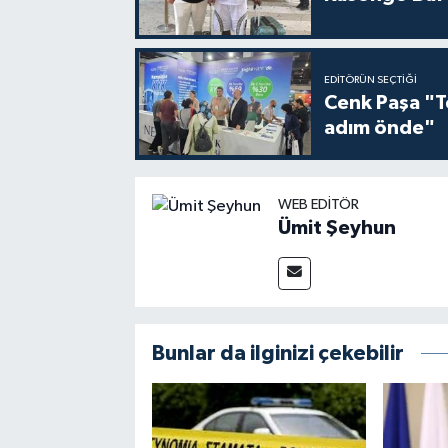
EDITÖRÜN SEÇTIĞI
Cenk Paşa "T
adım önde"
WEB EDITÖR
Ümit Şeyhun
Bunlar da ilginizi çekebilir