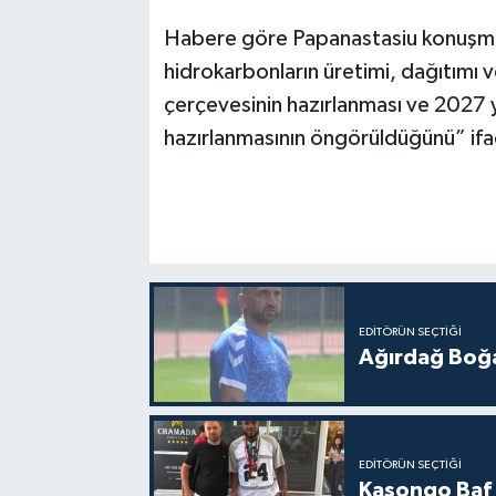
Habere göre Papanastasiu konuşm
hidrokarbonların üretimi, dağıtımı v
çerçevesinin hazırlanması ve 2027 yı
hazırlanmasının öngörüldüğünü” ifa
EDITÖRÜN SEÇTIĞI
Ağırdağ Boğa
EDITÖRÜN SEÇTIĞI
Kasongo Baf i