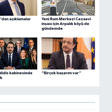
’dan açıklamalar
Yeni Rum Merkezi Cezaevi
inşası için Arpalık köyü de
gündemde
lidis kabinesinde
“Birçok başarım var”
ik