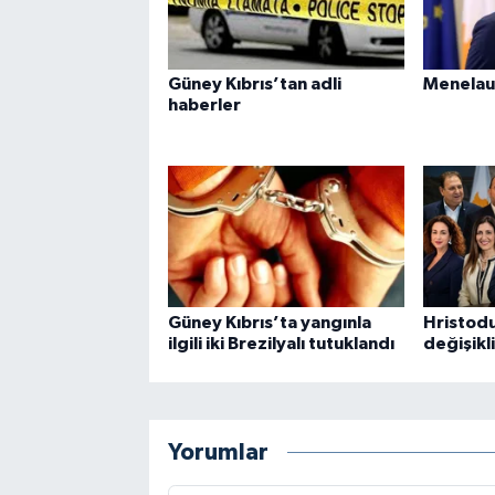
Güney Kıbrıs’tan adli
Menelau
haberler
Güney Kıbrıs’ta yangınla
Hristodu
ilgili iki Brezilyalı tutuklandı
değişikl
Yorumlar