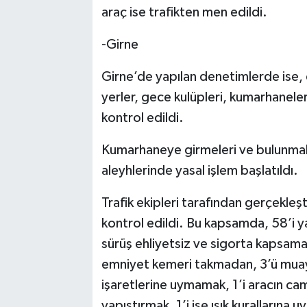
araç ise trafikten men edildi.
-Girne
Girne’de
yapılan denetimlerde ise, e
yerler, gece kulüpleri, kumarhanele
kontrol edildi.
Kumarhaneye girmeleri ve bulunmalar
aleyhlerinde yasal işlem başlatıldı.
Trafik ekipleri tarafından gerçekleş
kontrol edildi. Bu kapsamda, 58’i yasal
sürüş ehliyetsiz ve sigorta kapsamak
emniyet kemeri takmadan, 3’ü muayen
işaretlerine uymamak, 1’i aracın cam
yapıştırmak, 1’i ise ışık kurallarına