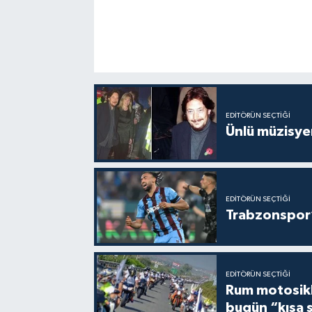
EDITÖRÜN SEÇTIĞI
Ünlü müzisye
EDITÖRÜN SEÇTIĞI
Trabzonspor’
EDITÖRÜN SEÇTIĞI
Rum motosikle
bugün “kısa 