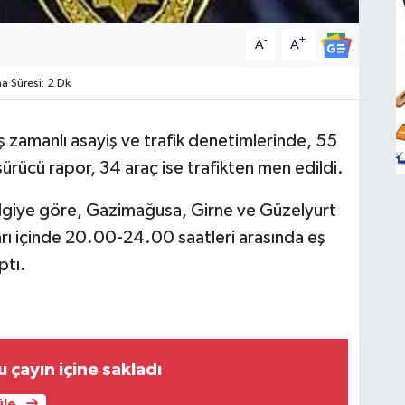
-
+
A
A
 Süresi: 2 Dk
ş zamanlı asayiş ve trafik denetimlerinde, 55
 sürücü rapor, 34 araç ise trafikten men edildi.
bilgiye göre, Gazimağusa, Girne ve Güzelyurt
ları içinde 20.00-24.00 saatleri arasında eş
ptı.
 çayın içine sakladı
üle