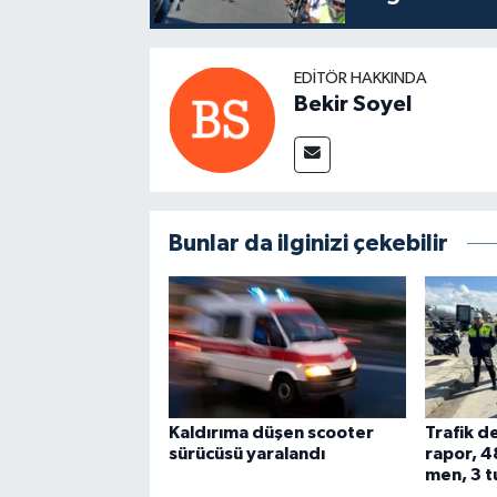
EDITÖR HAKKINDA
Bekir Soyel
Bunlar da ilginizi çekebilir
Kaldırıma düşen scooter
Trafik d
sürücüsü yaralandı
rapor, 4
men, 3 t