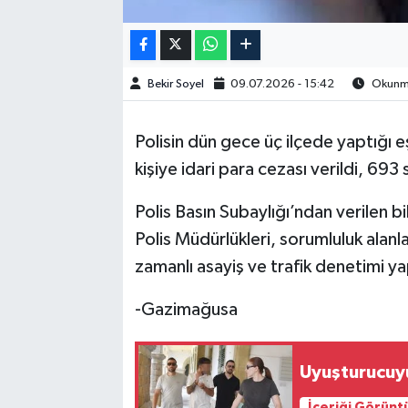
Bekir Soyel
09.07.2026 - 15:42
Okunma
Polisin dün gece üç ilçede yaptığı e
kişiye idari para cezası verildi, 693
Polis Basın Subaylığı’ndan verilen 
Polis Müdürlükleri, sorumluluk alan
zamanlı asayiş ve trafik denetimi ya
-Gazimağusa
Uyuşturucuyu
İçeriği Görünt