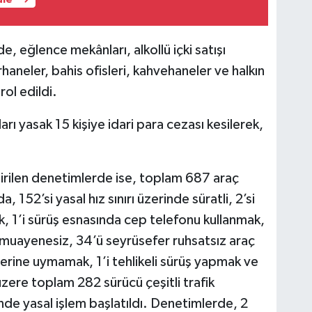
 eğlence mekânları, alkollü içki satışı
haneler, bahis ofisleri, kahvehaneler ve halkın
ol edildi.
ı yasak 15 kişiye idari para cezası kesilerek,
ştirilen denetimlerde ise, toplam 687 araç
 152’si yasal hız sınırı üzerinde süratli, 2’si
ak, 1’i sürüş esnasında cep telefonu kullanmak,
muayenesiz, 34’ü seyrüsefer ruhsatsız araç
tlerine uymamak, 1’i tehlikeli sürüş yapmak ve
üzere toplam 282 sürücü çeşitli trafik
nde yasal işlem başlatıldı. Denetimlerde, 2