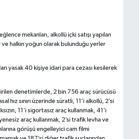
ğlence mekanları, alkollü içki satışı yapılan
r ve halkın yoğun olarak bulunduğu yerler
ı yasak 40 kişiye idari para cezası kesilerek
tirilen denetimlerde, 2 bin 756 araç sürücüsü
 hız sınırı üzerinde süratli, 11’i alkollü, 2’si
sızın, 11’i sigortasız araç kullanmak, 41’i
esiz araç kullanmak, 2’si trafik levha ve
larına görüşü engelleyici cam filmi
 uymamak ve 187’si diğer trafik suçlarından