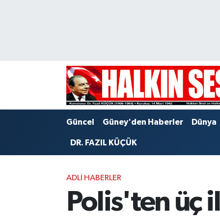
Nöbetçi Eczaneler
Hava Durumu
Trafik Durumu
Puan Durumu ve Fikstür
Güncel
Güney'den Haberler
Dünya
Tüm Manşetler
DR. FAZIL KÜÇÜK
Son Dakika Haberleri
ADLI HABERLER
Haber Arşivi
Polis'ten üç 