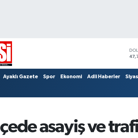
DO
47,
EU
55,
STE
Ayaklı Gazete
Spor
Ekonomi
Adli Haberler
Siya
64,
ilçede asayiş ve tra