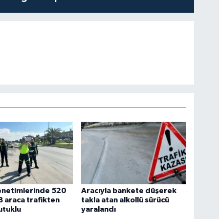
enetimlerinde 520
Aracıyla bankete düşerek
8 araca trafikten
takla atan alkollü sürücü
utuklu
yaralandı