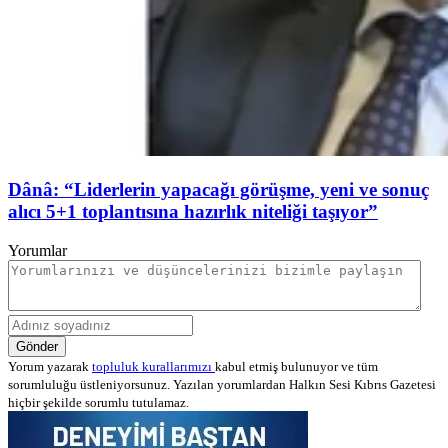
Dânâ: “Liderlerin yapacağı görüşme, yeni ve sonuç
alıcı 5+1 toplantısına hazırlık niteliği taşıyor”
Yorumlar
Gönder
Yorum yazarak
topluluk kurallarımızı
kabul etmiş bulunuyor ve tüm
sorumluluğu üstleniyorsunuz. Yazılan yorumlardan Halkın Sesi Kıbrıs Gazetesi
hiçbir şekilde sorumlu tutulamaz.