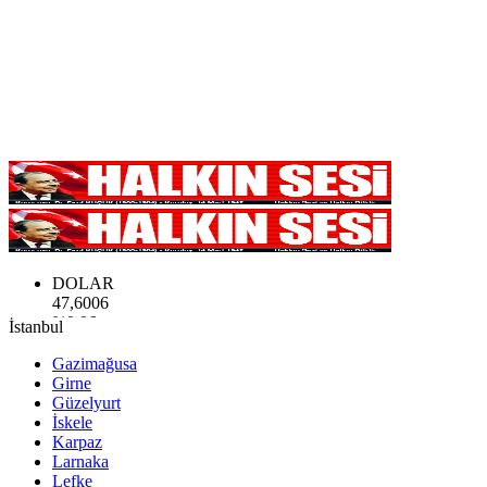
DOLAR
47,6006
%0.06
İstanbul
EURO
55,0250
Gazimağusa
%0.02
Girne
STERLİN
Güzelyurt
64,2398
İskele
%0.2
Karpaz
Larnaka
Lefke