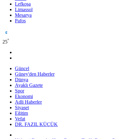
Lefkoşa
Limassol
Mesarya
Pafos
°
25
Güncel
Güney'den Haberler
Dünya
Ayaklı Gazete
Spor
Ekonomi
Adli Haberler
Siyaset
Eğitim
Vefat
DR. FAZIL KÜÇÜK