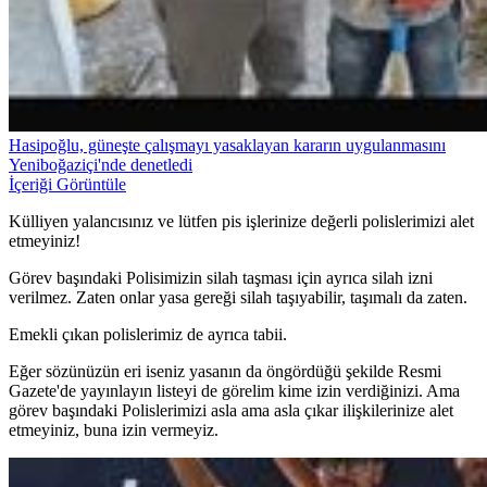
Hasipoğlu, güneşte çalışmayı yasaklayan kararın uygulanmasını
Yeniboğaziçi'nde denetledi
İçeriği Görüntüle
Külliyen yalancısınız ve lütfen pis işlerinize değerli polislerimizi alet
etmeyiniz!
Görev başındaki Polisimizin silah taşması için ayrıca silah izni
verilmez. Zaten onlar yasa gereği silah taşıyabilir, taşımalı da zaten.
Emekli çıkan polislerimiz de ayrıca tabii.
Eğer sözünüzün eri iseniz yasanın da öngördüğü şekilde Resmi
Gazete'de yayınlayın listeyi de görelim kime izin verdiğinizi. Ama
görev başındaki Polislerimizi asla ama asla çıkar ilişkilerinize alet
etmeyiniz, buna izin vermeyiz.