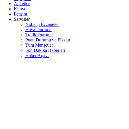
Anketler
Künye
İletişim
Servisler
Nöbetçi Eczaneler
Hava Durumu
Trafik Durumu
Puan Durumu ve Fikstür
Tüm Manşetler
Son Dakika Haberleri
Haber Arşivi