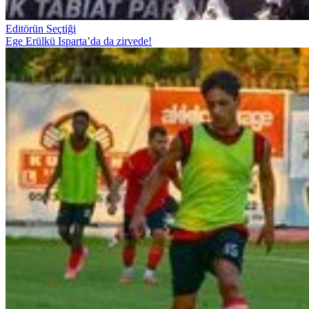
Editörün Seçtiği
Ege Erülkü Isparta’da da zirvede!