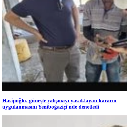
Hasipoğlu, güneşte çalışmayı yasaklayan kararın
uygulanmasını Yeniboğaziçi'nde denetledi