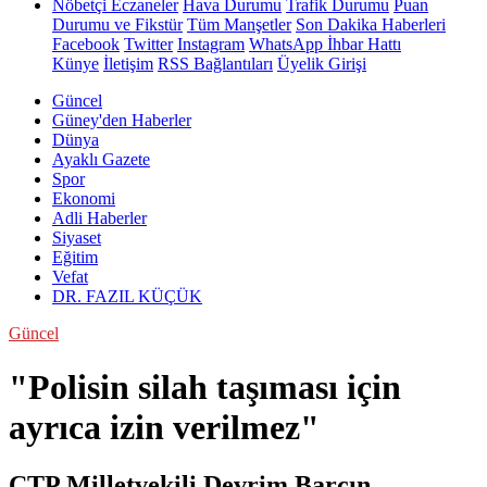
Nöbetçi Eczaneler
Hava Durumu
Trafik Durumu
Puan
Durumu ve Fikstür
Tüm Manşetler
Son Dakika Haberleri
Facebook
Twitter
Instagram
WhatsApp İhbar Hattı
Künye
İletişim
RSS Bağlantıları
Üyelik Girişi
Güncel
Güney'den Haberler
Dünya
Ayaklı Gazete
Spor
Ekonomi
Adli Haberler
Siyaset
Eğitim
Vefat
DR. FAZIL KÜÇÜK
Güncel
"Polisin silah taşıması için
ayrıca izin verilmez"
CTP Milletvekili Devrim Barçın,