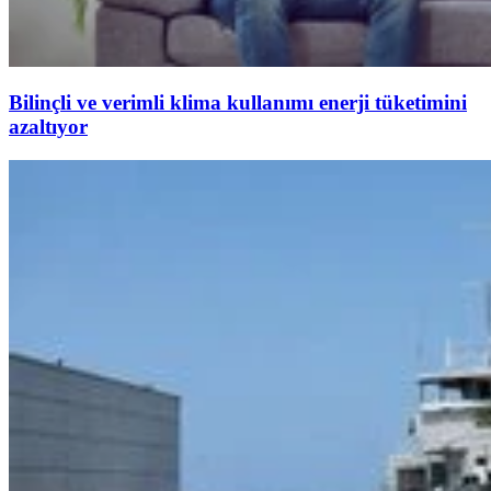
Bilinçli ve verimli klima kullanımı enerji tüketimini
azaltıyor