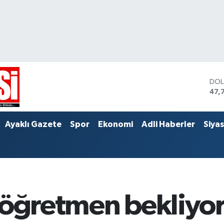
DO
47,
EU
55,
STE
Ayaklı Gazete
Spor
Ekonomi
Adli Haberler
Siya
64,
 öğretmen bekliyo