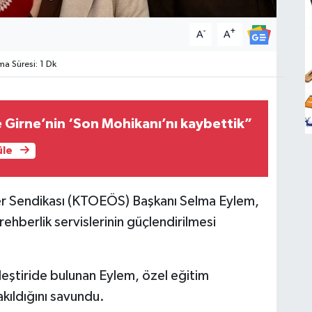
-
+
A
A
 Süresi: 1 Dk
e Girne’nin ‘Son Mohikanı’nı kaybettik”
üle
er Sendikası (KTOEÖS) Başkanı Selma Eylem,
rehberlik servislerinin güçlendirilmesi
eleştiride bulunan Eylem, özel eğitim
kıldığını savundu.