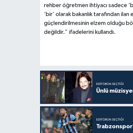
rehber öğretmen ihtiyacı sadece ‘bi
‘bir’ olarak bakanlık tarafından ilan 
güçlendirilmesinin elzem olduğu böy
değildir.” ifadelerini kullandı.
EDITÖRÜN SEÇTIĞI
Ünlü müzisye
EDITÖRÜN SEÇTIĞI
Trabzonspor’