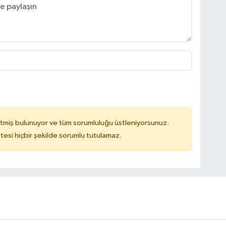
tmiş bulunuyor ve tüm sorumluluğu üstleniyorsunuz.
tesi hiçbir şekilde sorumlu tutulamaz.