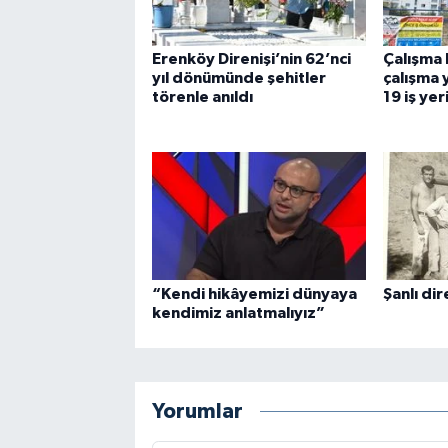
Erenköy Direnişi’nin 62’nci
Çalışma 
yıl dönümünde şehitler
çalışma
törenle anıldı
19 iş yer
“Kendi hikâyemizi dünyaya
Şanlı dire
kendimiz anlatmalıyız”
Yorumlar