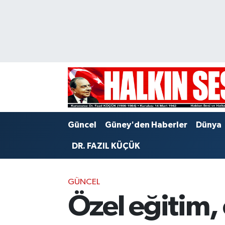
Nöbetçi Eczaneler
Hava Durumu
Trafik Durumu
Puan Durumu ve Fikstür
Güncel
Güney'den Haberler
Dünya
Tüm Manşetler
DR. FAZIL KÜÇÜK
Son Dakika Haberleri
GÜNCEL
Haber Arşivi
Özel eğitim,