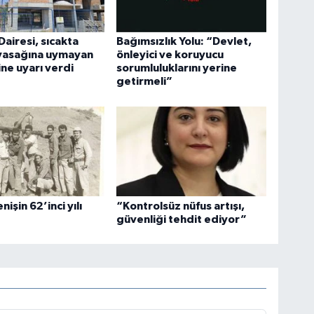
Dairesi, sıcakta
Bağımsızlık Yolu: “Devlet,
 yasağına uymayan
önleyici ve koruyucu
ine uyarı verdi
sorumluluklarını yerine
getirmeli”
nişin 62’inci yılı
“Kontrolsüz nüfus artışı,
güvenliği tehdit ediyor”