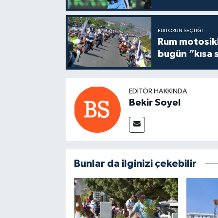
EDITÖRÜN SEÇTIĞI
Rum motosikle
bugün “kısa 
EDITÖR HAKKINDA
Bekir Soyel
Bunlar da ilginizi çekebilir