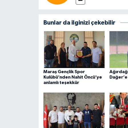
Bunlar da ilginizi çekebilir
Maraş Gençlik Spor
Ağırdağ 
Kulübü’nden Nahit Öncü’ye
Dağer’e
anlamlı teşekkür