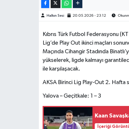
Halkın Sesi
20.05.2026 - 23:12
Okunma
Kıbrıs Türk Futbol Federasyonu (KTF
Lig’de Play Out ikinci maçları sonund
Maçında Cihangir Stadında Binatlı’
yükselerek, ligde kalmayı garantile
ile karşılaşacak.
AKSA Birinci Lig Play-Out 2. Hafta 
Yalova – Geçitkale: 1 – 3
Kaan Savaşkan
İçeriği Görünt