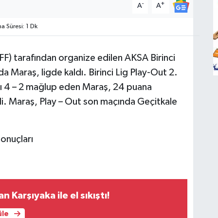
-
+
A
A
 Süresi: 1 Dk
F) tarafından organize edilen AKSA Birinci
a Maraş, ligde kaldı. Birinci Lig Play-Out 2.
yı 4 – 2 mağlup eden Maraş, 24 puana
di. Maraş, Play – Out son maçında Geçitkale
sonuçları
 Karşıyaka ile el sıkıştı!
üle