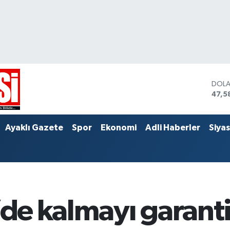
DOL
47,5
EUR
55,0
STER
Ayaklı Gazete
Spor
Ekonomi
Adli Haberler
Siya
64,1
’de kalmayı garanti