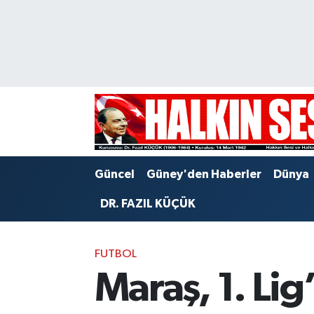
Nöbetçi Eczaneler
Hava Durumu
Trafik Durumu
Puan Durumu ve Fikstür
Güncel
Güney'den Haberler
Dünya
Tüm Manşetler
DR. FAZIL KÜÇÜK
Son Dakika Haberleri
FUTBOL
Haber Arşivi
Maraş, 1. Lig