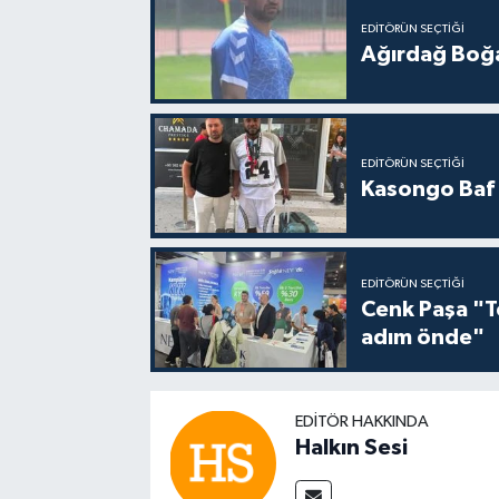
EDITÖRÜN SEÇTIĞI
Ağırdağ Boğa
EDITÖRÜN SEÇTIĞI
Kasongo Baf i
EDITÖRÜN SEÇTIĞI
Cenk Paşa "T
adım önde"
EDITÖR HAKKINDA
Halkın Sesi