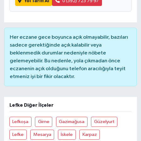
Yol Tarifi Al
0 (392) 723 79 97
Her eczane gece boyunca açık olmayabilir, bazıları
sadece gerektiğinde açık kalabilir veya
beklenmedik durumlar nedeniyle nöbete
gelemeyebilir. Bu nedenle, yola çıkmadan önce
eczanenin açık olduğunu telefon aracılığıyla teyit
etmeniz iyi bir fikir olacaktır.
Lefke Diğer İlçeler
Lefkoşa
Girne
Gazimağusa
Güzelyurt
Lefke
Mesarya
İskele
Karpaz