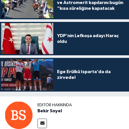
ve Astromerit kapılarını bugün
“kısa süreliğine kapatacak
YDP’nin Lefkoşa adayı Haraç
oldu
Ege Erülkü Isparta’da da
zirvede!
EDITÖR HAKKINDA
Bekir Soyel