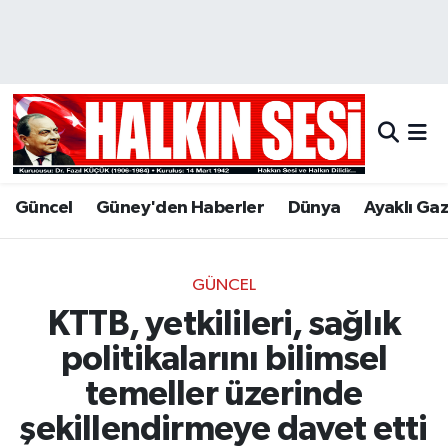
Nöbetçi Eczaneler
Hava Durumu
Trafik Durumu
Güncel
Güney'den Haberler
Dünya
Ayaklı Ga
Puan Durumu ve Fikstür
Tüm Manşetler
GÜNCEL
KTTB, yetkilileri, sağlık
Son Dakika Haberleri
politikalarını bilimsel
Haber Arşivi
temeller üzerinde
şekillendirmeye davet etti