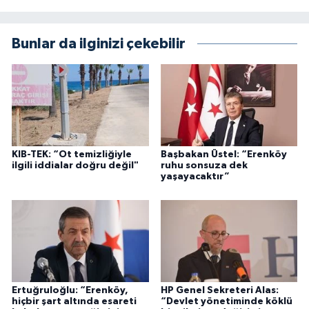
Bunlar da ilginizi çekebilir
KIB-TEK: “Ot temizliğiyle
Başbakan Üstel: “Erenköy
ilgili iddialar doğru değil"
ruhu sonsuza dek
yaşayacaktır”
Ertuğruloğlu: “Erenköy,
HP Genel Sekreteri Alas:
hiçbir şart altında esareti
“Devlet yönetiminde köklü