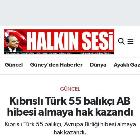
Nöbetçi Eczaneler
Hava Durumu
Trafik Durumu
Güncel
Güney'den Haberler
Dünya
Ayaklı Ga
Puan Durumu ve Fikstür
Tüm Manşetler
GÜNCEL
Kıbrıslı Türk 55 balıkçı AB
Son Dakika Haberleri
hibesi almaya hak kazandı
Haber Arşivi
Kıbrıslı Türk 55 balıkçı, Avrupa Birliği hibesi almaya
hak kazandı.