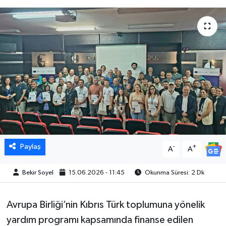
Paylaş
-
+
A
A
Bekir Soyel
15.06.2026 - 11:45
Okunma Süresi: 2 Dk
Avrupa Birliği’nin Kıbrıs Türk toplumuna yönelik
yardım programı kapsamında finanse edilen