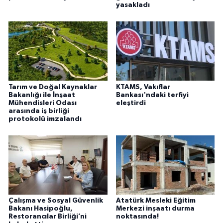
yasakladı
Tarım ve Doğal Kaynaklar
KTAMS, Vakıflar
Bakanlığı ile İnşaat
Bankası'ndaki terfiyi
Mühendisleri Odası
eleştirdi
arasında iş birliği
protokolü imzalandı
Çalışma ve Sosyal Güvenlik
Atatürk Mesleki Eğitim
Bakanı Hasipoğlu,
Merkezi inşaatı durma
Restorancılar Birliği’ni
noktasında!