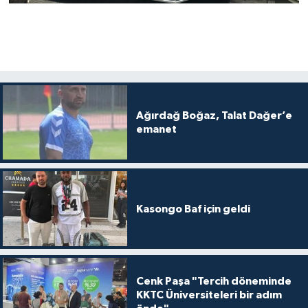
Ağırdağ Boğaz, Talat Dağer’e
emanet
Kasongo Baf için geldi
Cenk Paşa "Tercih döneminde
KKTC Üniversiteleri bir adım