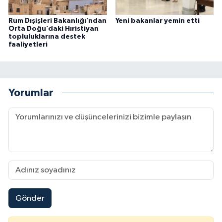
Rum Dışişleri Bakanlığı’ndan
Yeni bakanlar yemin etti
Orta Doğu’daki Hıristiyan
topluluklarına destek
faaliyetleri
Yorumlar
Gönder