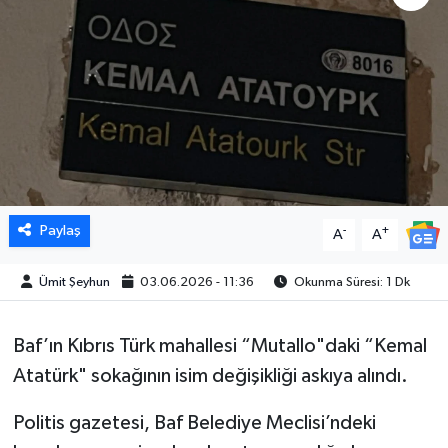
Paylaş
-
+
A
A
Ümit Şeyhun
03.06.2026 - 11:36
Okunma Süresi: 1 Dk
Baf’ın Kıbrıs Türk mahallesi “Mutallo"daki “Kemal
Atatürk" sokağının isim değişikliği askıya alındı.
Politis gazetesi, Baf Belediye Meclisi’ndeki