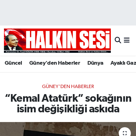
Nöbetçi Eczaneler
Hava Durumu
Trafik Durumu
Güncel
Güney'den Haberler
Dünya
Ayaklı Ga
Puan Durumu ve Fikstür
Tüm Manşetler
GÜNEY'DEN HABERLER
“Kemal Atatürk” sokağının
Son Dakika Haberleri
isim değişikliği askıda
Haber Arşivi