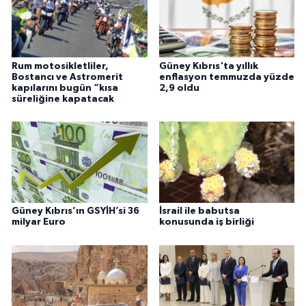
Rum motosikletliler,
Güney Kıbrıs'ta yıllık
Bostancı ve Astromerit
enflasyon temmuzda yüzde
kapılarını bugün “kısa
2,9 oldu
süreliğine kapatacak
Güney Kıbrıs’ın GSYİH’si 36
İsrail ile babutsa
milyar Euro
konusunda iş birliği