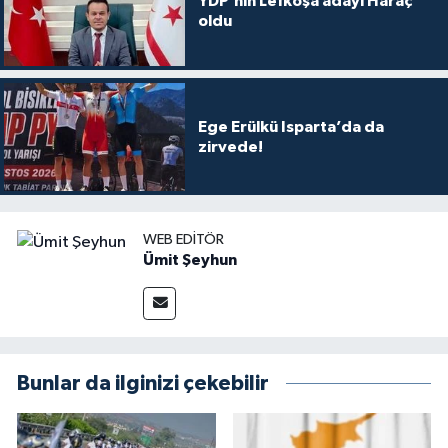
YDP’nin Lefkoşa adayı Haraç
oldu
Ege Erülkü Isparta’da da
zirvede!
WEB EDITÖR
Ümit Şeyhun
Bunlar da ilginizi çekebilir