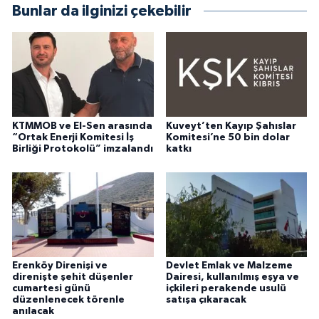
Bunlar da ilginizi çekebilir
KTMMOB ve El-Sen arasında
Kuveyt’ten Kayıp Şahıslar
“Ortak Enerji Komitesi İş
Komitesi’ne 50 bin dolar
Birliği Protokolü” imzalandı
katkı
Erenköy Direnişi ve
Devlet Emlak ve Malzeme
direnişte şehit düşenler
Dairesi, kullanılmış eşya ve
cumartesi günü
içkileri perakende usulü
düzenlenecek törenle
satışa çıkaracak
anılacak