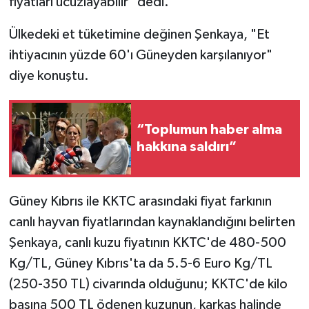
fiyatları ucuzlayabilir" dedi.
Ülkedeki et tüketimine değinen Şenkaya, "Et
ihtiyacının yüzde 60'ı Güneyden karşılanıyor"
diye konuştu.
“Toplumun haber alma
hakkına saldırı”
Güney Kıbrıs ile KKTC arasındaki fiyat farkının
canlı hayvan fiyatlarından kaynaklandığını belirten
Şenkaya, canlı kuzu fiyatının KKTC'de 480-500
Kg/TL, Güney Kıbrıs'ta da 5.5-6 Euro Kg/TL
(250-350 TL) civarında olduğunu; KKTC'de kilo
başına 500 TL ödenen kuzunun, karkas halinde