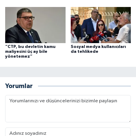
“CTP, bu devletin kamu
Sosyal medya kullanıcıları
maliyesini üç ay bile
da tehlikede
yönetemez”
Yorumlar