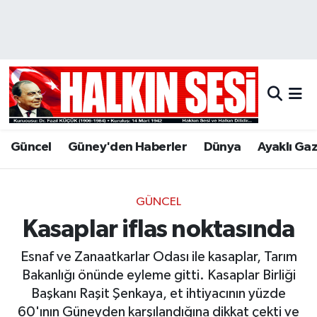
Nöbetçi Eczaneler
Hava Durumu
Trafik Durumu
Güncel
Güney'den Haberler
Dünya
Ayaklı Ga
Puan Durumu ve Fikstür
Tüm Manşetler
GÜNCEL
Kasaplar iflas noktasında
Son Dakika Haberleri
Esnaf ve Zanaatkarlar Odası ile kasaplar, Tarım
Haber Arşivi
Bakanlığı önünde eyleme gitti. Kasaplar Birliği
Başkanı Raşit Şenkaya, et ihtiyacının yüzde
60'ının Güneyden karşılandığına dikkat çekti ve