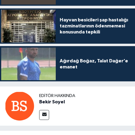
Hayvan besicileri şap hastalığı
tazminatlarının ödenmemesi
konusunda tepkili
Ağırdağ Boğaz, Talat Dağer’e
emanet
EDITÖR HAKKINDA
Bekir Soyel