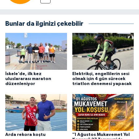
Bunlar da ilginizi çekebilir
İskele’de, ilk kez
Elektrikçi, engellilerin sesi
uluslararası maraton
olmak için 4 gün sürecek
düzenleniyor
triatlon denemesi yapacak
Arda rekora koştu
"1 Ağustos Mukavemet Yol