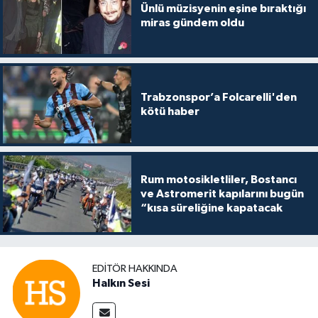
Ünlü müzisyenin eşine bıraktığı
miras gündem oldu
Trabzonspor’a Folcarelli'den
kötü haber
Rum motosikletliler, Bostancı
ve Astromerit kapılarını bugün
“kısa süreliğine kapatacak
EDITÖR HAKKINDA
Halkın Sesi