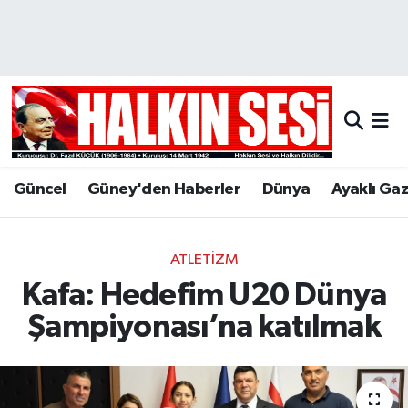
Nöbetçi Eczaneler
Hava Durumu
Trafik Durumu
Güncel
Güney'den Haberler
Dünya
Ayaklı Ga
Puan Durumu ve Fikstür
Tüm Manşetler
ATLETIZM
Kafa: Hedefim U20 Dünya
Son Dakika Haberleri
Şampiyonası’na katılmak
Haber Arşivi