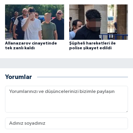
Allanazarov cinayetinde
Şüpheli hareketleri ile
tek zanlı kaldı
polise şikayet edildi
Yorumlar