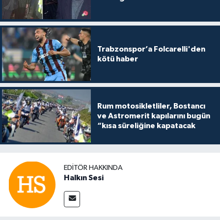
Trabzonspor’a Folcarelli'den
kötü haber
Rum motosikletliler, Bostancı
ve Astromerit kapılarını bugün
“kısa süreliğine kapatacak
EDITÖR HAKKINDA
Halkın Sesi