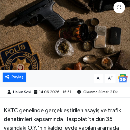
Paylaş
-
+
A
A
Halkın Sesi
14.06.2026 - 15:51
Okunma Süresi: 2 Dk
KKTC genelinde gerçekleştirilen asayiş ve trafik
denetimleri kapsamında Haspolat’ta dün 35
yaşındaki O.Y.'nin kaldığı evde yapılan aramada