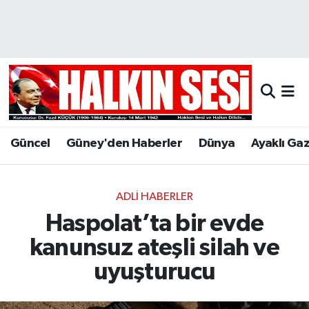
Nöbetçi Eczaneler
Hava Durumu
Trafik Durumu
Güncel
Güney'den Haberler
Dünya
Ayaklı Ga
Puan Durumu ve Fikstür
Tüm Manşetler
ADLI HABERLER
Haspolat’ta bir evde
Son Dakika Haberleri
kanunsuz ateşli silah ve
Haber Arşivi
uyuşturucu