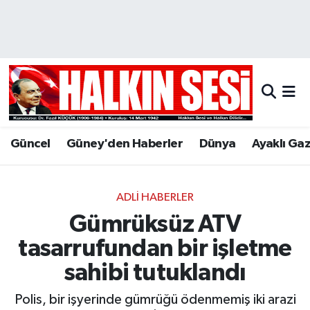
Nöbetçi Eczaneler
Hava Durumu
Trafik Durumu
Güncel
Güney'den Haberler
Dünya
Ayaklı Ga
Puan Durumu ve Fikstür
Tüm Manşetler
ADLI HABERLER
Gümrüksüz ATV
Son Dakika Haberleri
tasarrufundan bir işletme
Haber Arşivi
sahibi tutuklandı
Polis, bir işyerinde gümrüğü ödenmemiş iki arazi