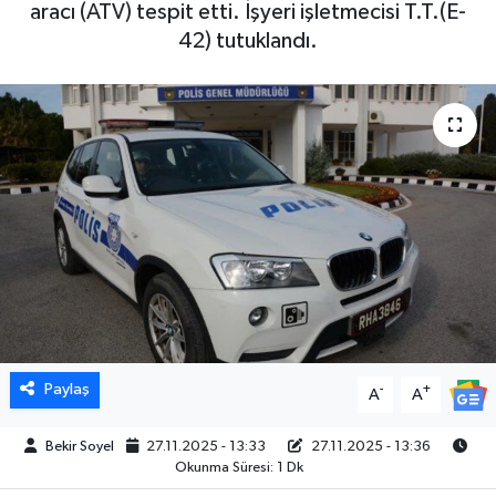
aracı (ATV) tespit etti. İşyeri işletmecisi T.T.(E-
42) tutuklandı.
Paylaş
-
+
A
A
Bekir Soyel
27.11.2025 - 13:33
27.11.2025 - 13:36
Okunma Süresi: 1 Dk