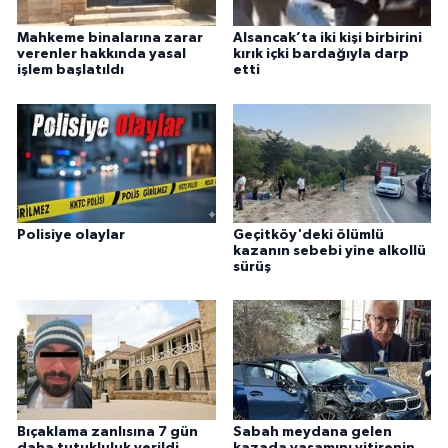
Mahkeme binalarına zarar
Alsancak’ta iki kişi birbirini
verenler hakkında yasal
kırık içki bardağıyla darp
işlem başlatıldı
etti
Polisiye olaylar
Geçitköy'deki ölümlü
kazanın sebebi yine alkollü
sürüş
Bıçaklama zanlısına 7 gün
Sabah meydana gelen
daha tutukluluk verildi
kazada yaşamını yitirenin