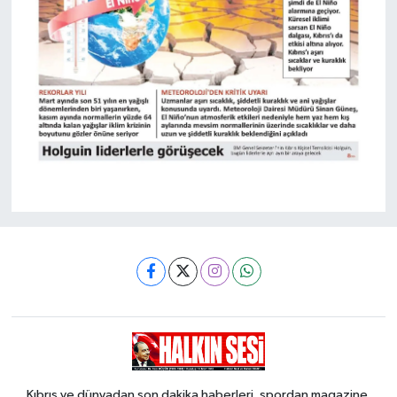
Kıbrıs ve dünyadan son dakika haberleri, spordan magazine,