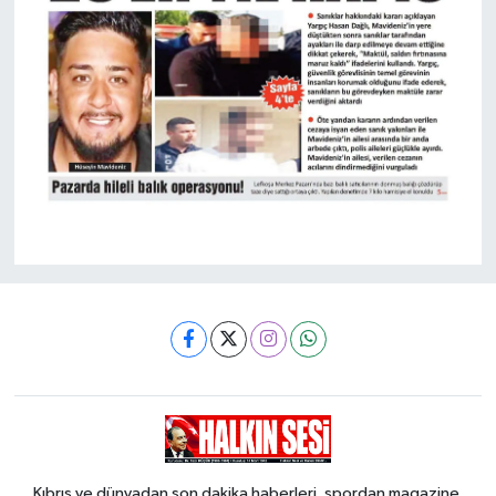
Kıbrıs ve dünyadan son dakika haberleri, spordan magazine,