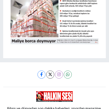
Kıbrıs ve dünyadan son dakika haberleri, spordan magazine,