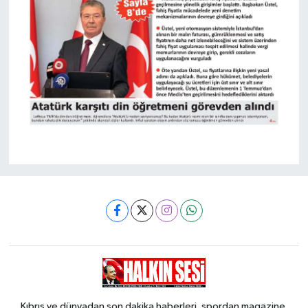
Kıbrıs ve dünyadan son dakika haberleri, spordan magazine,