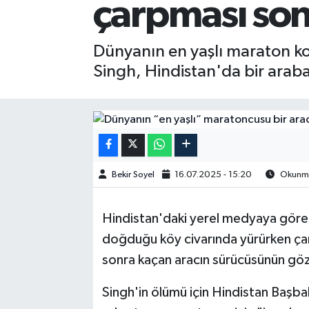
çarpması son
Dünyanın en yaşlı maraton k
Singh, Hindistan'da bir arab
Bekir Soyel
16.07.2025 - 15:20
Okunma 
Hindistan'daki yerel medyaya göre p
doğduğu köy civarında yürürken çarp
sonra kaçan aracın sürücüsünün göza
Singh'in ölümü için Hindistan Başb