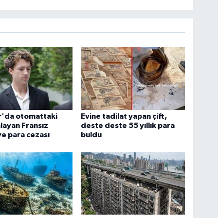
r'da otomattaki
Evine tadilat yapan çift,
alayan Fransız
deste deste 55 yıllık para
e para cezası
buldu