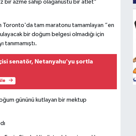
 bir azme sahip olağanüstü bir atlet"
ken Toronto'da tam maratonu tamamlayan “en
rulayacak bir doğum belgesi olmadığı için
yı tanımamıştı.
kçisi senatör, Netanyahu'yu şortla
üle
 doğum gününü kutlayan bir mektup
dı