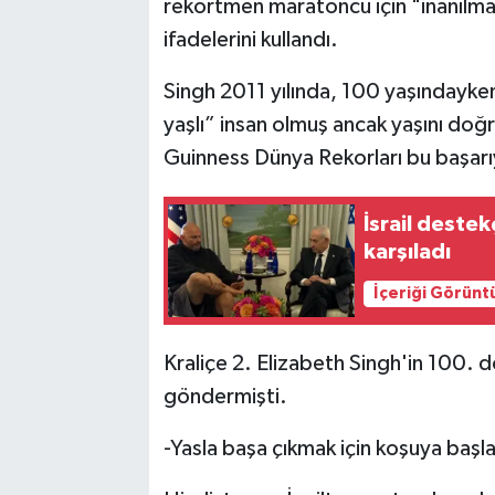
rekortmen maratoncu için "inanılmaz
ifadelerini kullandı.
Singh 2011 yılında, 100 yaşınday
yaşlı” insan olmuş ancak yaşını doğ
Guinness Dünya Rekorları bu başarı
İsrail deste
karşıladı
İçeriği Görünt
Kraliçe 2. Elizabeth Singh'in 100.
göndermişti.
-Yasla başa çıkmak için koşuya başla