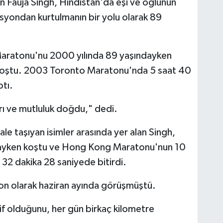
an Fauja Singh, Hindistan'da eşi ve oğlunun
yondan kurtulmanın bir yolu olarak 89
 Maratonu'nu 2000 yılında 89 yaşındayken
koştu. 2003 Toronto Maratonu'nda 5 saat 40
ptı.
rı ve mutluluk doğdu," dedi.
e taşıyan isimler arasında yer alan Singh,
ındayken koştu ve Hong Kong Maratonu'nun 10
at 32 dakika 28 saniyede bitirdi.
son olarak haziran ayında görüşmüştü.
if olduğunu, her gün birkaç kilometre