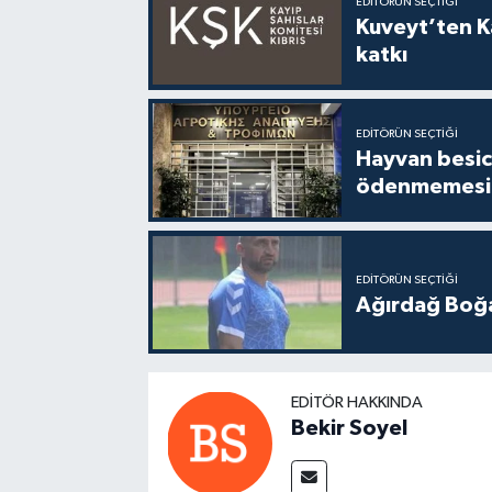
EDITÖRÜN SEÇTIĞI
Kuveyt’ten Ka
katkı
EDITÖRÜN SEÇTIĞI
Hayvan besici
ödenmemesi 
EDITÖRÜN SEÇTIĞI
Ağırdağ Boğa
EDITÖR HAKKINDA
Bekir Soyel