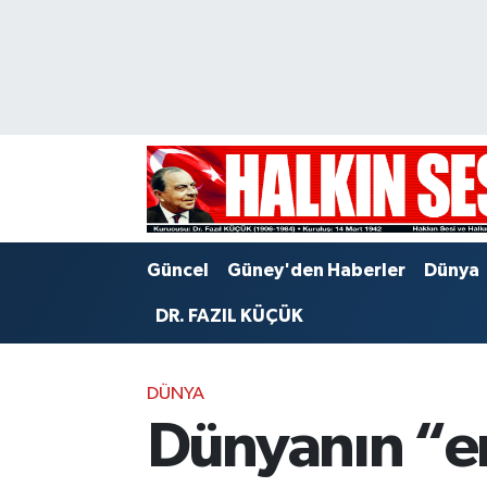
Nöbetçi Eczaneler
Hava Durumu
Trafik Durumu
Puan Durumu ve Fikstür
Güncel
Güney'den Haberler
Dünya
Tüm Manşetler
DR. FAZIL KÜÇÜK
Son Dakika Haberleri
DÜNYA
Haber Arşivi
Dünyanın “en