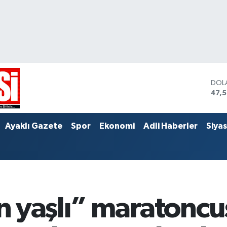
DOL
47,
EUR
55,
STER
Ayaklı Gazete
Spor
Ekonomi
Adli Haberler
Siya
64,
 yaşlı” maratoncus