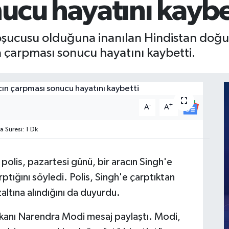
ucu hayatını kaybe
oşucusu olduğuna inanılan Hindistan doğu
a çarpması sonucu hayatını kaybetti.
-
+
A
A
Süresi: 1 Dk
olis, pazartesi günü, bir aracın Singh'e
tığını söyledi. Polis, Singh'e çarptıktan
ltına alındığını da duyurdu.
akanı Narendra Modi mesaj paylaştı. Modi,