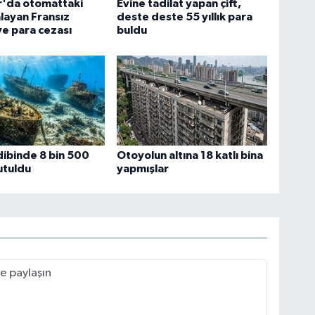
r'da otomattaki
Evine tadilat yapan çift,
alayan Fransız
deste deste 55 yıllık para
e para cezası
buldu
dibinde 8 bin 500
Otoyolun altına 18 katlı bina
utuldu
yapmışlar