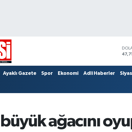
DOL
47,7
EUR
55,0
STER
Ayaklı Gazete
Spor
Ekonomi
Adli Haberler
Siya
64,2
 büyük ağacını oy