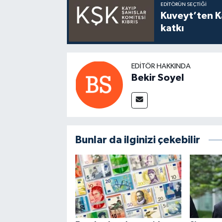
EDITÖRÜN SEÇTIĞI
Kuveyt’ten Ka
katkı
EDITÖR HAKKINDA
Bekir Soyel
Bunlar da ilginizi çekebilir