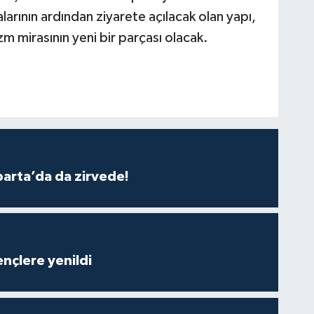
larının ardından ziyarete açılacak olan yapı,
m mirasının yeni bir parçası olacak.
parta’da da zirvede!
nçlere yenildi