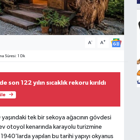
-
+
A
A
 Süresi: 1 Dk
 son 122 yılın sıcaklık rekoru kırıldı
üle
 yaşındaki tek bir sekoya ağacının gövdesi
 ev otoyol kenarında karayolu turizmine
, 1940'larda yapılan bu tarihi yapıyı okyanus