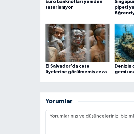
Euro banknotları yeniden
Singapu
tasarlanıyor
pipeti y
öğrenciy
El Salvador’da çete
Denizin 
üyelerine görülmemiş ceza
gemi un
Yorumlar