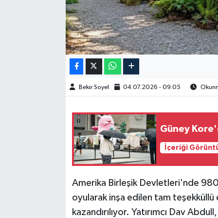
Bekir Soyel
04.07.2026 - 09:05
Okunma
Güney Kore'de
İçeriği Görünt
Amerika Birleşik Devletleri'nde 980
oyularak inşa edilen tam teşekküllü
kazandırılıyor. Yatırımcı Dav Abdull