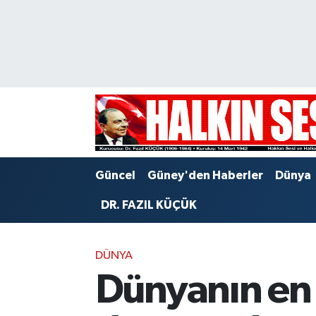
Nöbetçi Eczaneler
Hava Durumu
Trafik Durumu
Puan Durumu ve Fikstür
Güncel
Güney'den Haberler
Dünya
Tüm Manşetler
DR. FAZIL KÜÇÜK
Son Dakika Haberleri
DÜNYA
Haber Arşivi
Dünyanın en