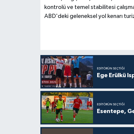
kontrolü ve temel stabilitesi çalışma
ABD'deki geleneksel yol kenarı turiz
EDITÖRÜN SEÇTIĞI
Ege Erülkü Is
EDITÖRÜN SEÇTIĞI
Esentepe, Ge