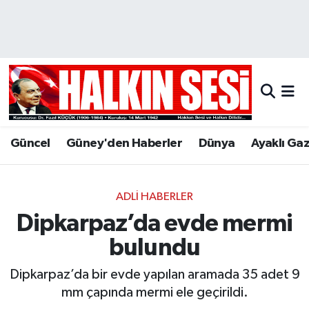
Nöbetçi Eczaneler
Hava Durumu
Trafik Durumu
Güncel
Güney'den Haberler
Dünya
Ayaklı Ga
Puan Durumu ve Fikstür
Tüm Manşetler
ADLI HABERLER
Dipkarpaz’da evde mermi
Son Dakika Haberleri
bulundu
Haber Arşivi
Dipkarpaz’da bir evde yapılan aramada 35 adet 9
mm çapında mermi ele geçirildi.