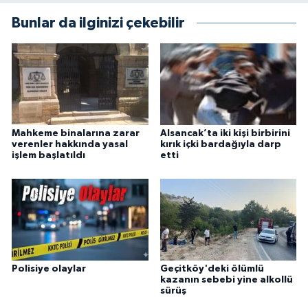
Bunlar da ilginizi çekebilir
Mahkeme binalarına zarar
Alsancak’ta iki kişi birbirini
verenler hakkında yasal
kırık içki bardağıyla darp
işlem başlatıldı
etti
Polisiye olaylar
Geçitköy'deki ölümlü
kazanın sebebi yine alkollü
sürüş