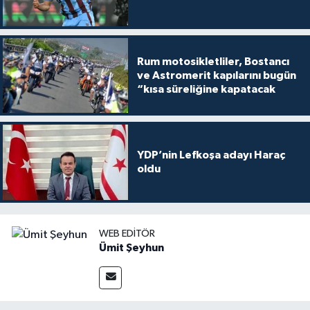
Rum motosikletliler, Bostancı
ve Astromerit kapılarını bugün
“kısa süreliğine kapatacak
YDP’nin Lefkoşa adayı Haraç
oldu
WEB EDITÖR
Ümit Şeyhun