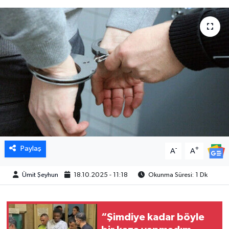
Paylaş
-
+
A
A
Ümit Şeyhun
18.10.2025 - 11:18
Okunma Süresi: 1 Dk
“Şimdiye kadar böyle