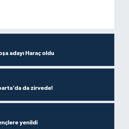
oşa adayı Haraç oldu
parta’da da zirvede!
nçlere yenildi