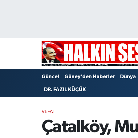
Nöbetçi Eczaneler
Hava Durumu
Trafik Durumu
Puan Durumu ve Fikstür
Güncel
Güney'den Haberler
Dünya
Tüm Manşetler
DR. FAZIL KÜÇÜK
Son Dakika Haberleri
VEFAT
Haber Arşivi
Çatalköy, Mu