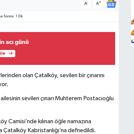
-
+
A
A
 Süresi: 1 Dk
in acı günü
üle
erinden olan Çatalköy, sevilen bir çınarını
yor.
ailesinin sevilen çınarı Muhterem Postacıoğlu
y Camisi’nde kılınan öğle namazına
Çatalköy Kabristanlığı’na defnedildi.