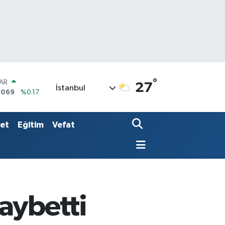
°
AR
27
İstanbul
7069
%0.17
O
0265
%0.01
RLİN
set
Eğitim
Vefat
1897
%0.02
aybetti