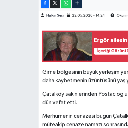
Halkın Sesi
22.05.2026 - 14:24
Okunma
Ergör ailesin
İçeriği Görünt
Girne bölgesinin büyük yerleşim yerl
daha kaybetmenin üzüntüsünü yaşı
Çatalköy sakinlerinden Postacıoğlu 
dün vefat etti.
Merhumenin cenazesi bugün Çatalkö
müteakip cenaze namazı sonrasında 