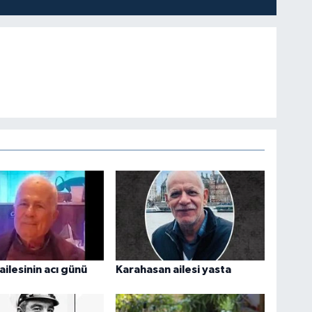
ailesinin acı günü
Karahasan ailesi yasta