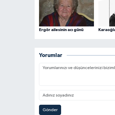
Ergör ailesinin acı günü
Karaoğla
Yorumlar
Gönder