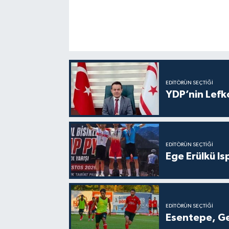
EDITÖRÜN SEÇTIĞI
YDP’nin Lefk
EDITÖRÜN SEÇTIĞI
Ege Erülkü Is
EDITÖRÜN SEÇTIĞI
Esentepe, Ge