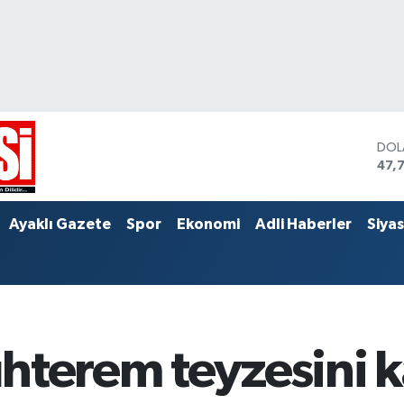
DOL
47,
EUR
55,
STE
Ayaklı Gazete
Spor
Ekonomi
Adli Haberler
Siya
64,
hterem teyzesini k