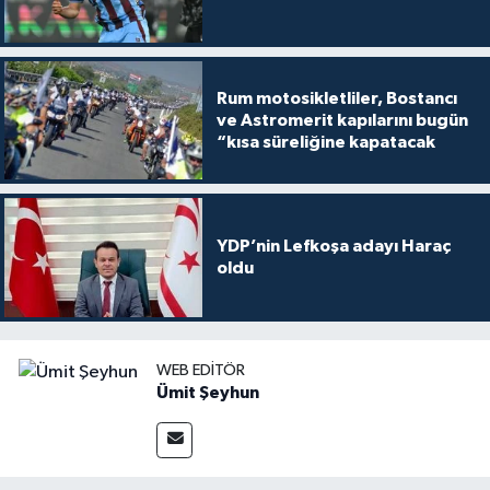
Rum motosikletliler, Bostancı
ve Astromerit kapılarını bugün
“kısa süreliğine kapatacak
YDP’nin Lefkoşa adayı Haraç
oldu
WEB EDITÖR
Ümit Şeyhun