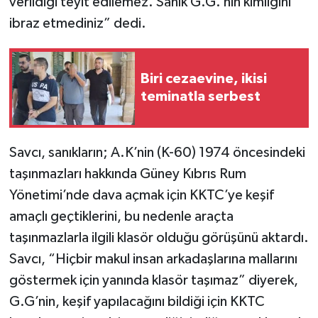
verildiği teyit edilemez. Sanık G.G.’nin kimliğini
ibraz etmediniz” dedi.
Biri cezaevine, ikisi
teminatla serbest
Savcı, sanıkların;
A.K’nin (K-60)
1974 öncesindeki
taşınmazları hakkında Güney Kıbrıs Rum
Yönetimi’nde dava açmak için KKTC’ye keşif
amaçlı geçtiklerini, bu nedenle araçta
taşınmazlarla ilgili klasör olduğu görüşünü aktardı.
Savcı, “Hiçbir makul insan arkadaşlarına mallarını
göstermek için yanında klasör taşımaz” diyerek,
G.G’nin, keşif yapılacağını bildiği için KKTC