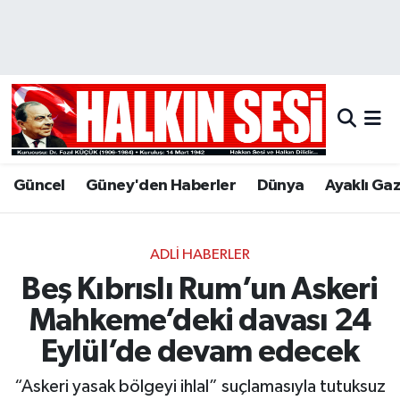
Nöbetçi Eczaneler
Hava Durumu
Trafik Durumu
Güncel
Güney'den Haberler
Dünya
Ayaklı Ga
Puan Durumu ve Fikstür
Tüm Manşetler
ADLI HABERLER
Beş Kıbrıslı Rum’un Askeri
Son Dakika Haberleri
Mahkeme’deki davası 24
Haber Arşivi
Eylül’de devam edecek
“Askeri yasak bölgeyi ihlal” suçlamasıyla tutuksuz