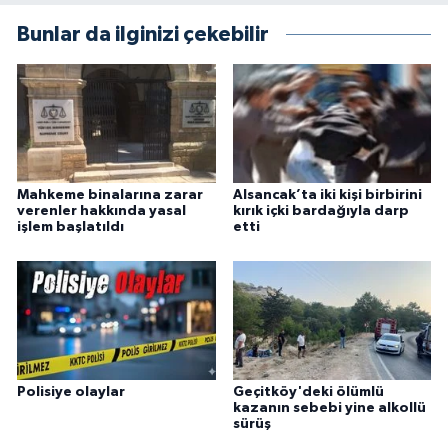
Bunlar da ilginizi çekebilir
Mahkeme binalarına zarar
Alsancak’ta iki kişi birbirini
verenler hakkında yasal
kırık içki bardağıyla darp
işlem başlatıldı
etti
Polisiye olaylar
Geçitköy'deki ölümlü
kazanın sebebi yine alkollü
sürüş