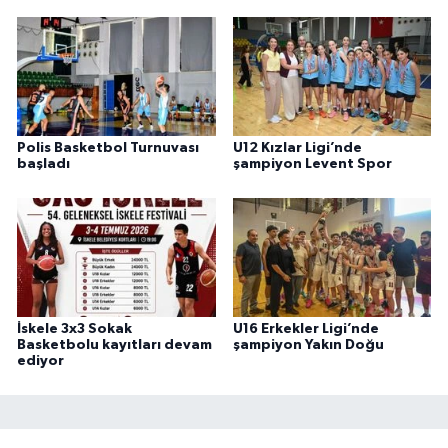
Polis Basketbol Turnuvası
U12 Kızlar Ligi’nde
başladı
şampiyon Levent Spor
İskele 3x3 Sokak
U16 Erkekler Ligi’nde
Basketbolu kayıtları devam
şampiyon Yakın Doğu
ediyor