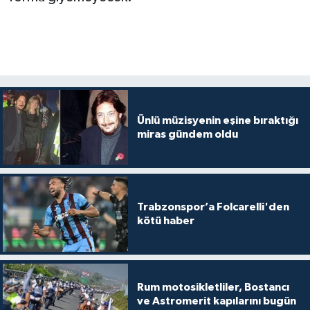
Ünlü müzisyenin eşine bıraktığı
miras gündem oldu
Trabzonspor’a Folcarelli'den
kötü haber
Rum motosikletliler, Bostancı
ve Astromerit kapılarını bugün