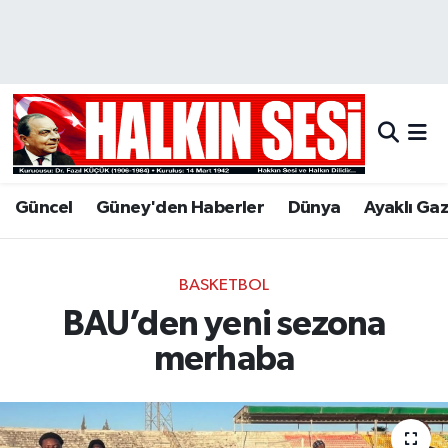
Nöbetçi Eczaneler
Hava Durumu
Trafik Durumu
Güncel
Güney'den Haberler
Dünya
Ayaklı Ga
Puan Durumu ve Fikstür
Tüm Manşetler
BASKETBOL
BAU’den yeni sezona
Son Dakika Haberleri
merhaba
Haber Arşivi