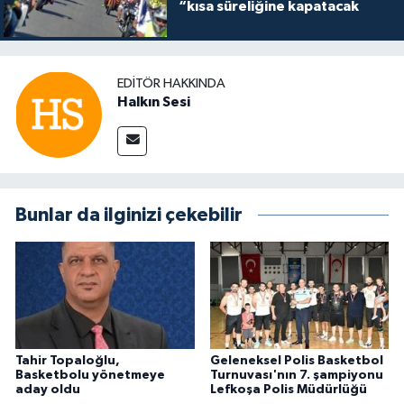
“kısa süreliğine kapatacak
EDITÖR HAKKINDA
Halkın Sesi
Bunlar da ilginizi çekebilir
Tahir Topaloğlu,
Geleneksel Polis Basketbol
Basketbolu yönetmeye
Turnuvası'nın 7. şampiyonu
aday oldu
Lefkoşa Polis Müdürlüğü