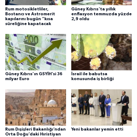
Rum motosikletliler,
Güney Kıbrıs'ta yıllık
Bostancı ve Astromerit
enflasyon temmuzda yüzde
kapılarını bugün “kısa
2,9 oldu
süreliğine kapatacak
Güney Kıbrıs’ın GSYİH’si 36
İsrail ile babutsa
milyar Euro
konusunda iş birliği
Rum Dışişleri Bakanlığı’ndan
Yeni bakanlar yemin etti
Orta Doğu’daki Hıristiyan