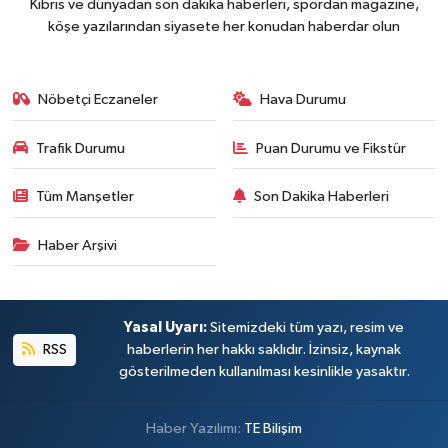
Kıbrıs ve dünyadan son dakika haberleri, spordan magazine,
köşe yazılarından siyasete her konudan haberdar olun
Nöbetçi Eczaneler
Hava Durumu
Trafik Durumu
Puan Durumu ve Fikstür
Tüm Manşetler
Son Dakika Haberleri
Haber Arşivi
Yasal Uyarı:
Sitemizdeki tüm yazı, resim ve
RSS
haberlerin her hakkı saklıdır. İzinsiz, kaynak
gösterilmeden kullanılması kesinlikle yasaktır.
Haber Yazılımı:
TE Bilişim