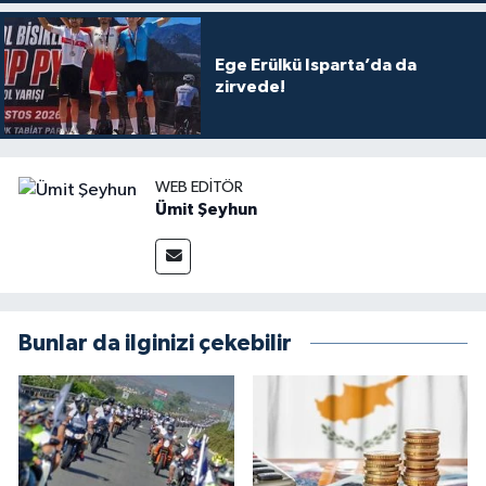
Ege Erülkü Isparta’da da
zirvede!
WEB EDITÖR
Ümit Şeyhun
Bunlar da ilginizi çekebilir