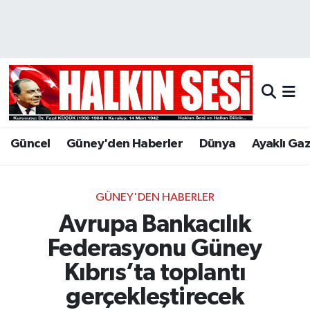
Nöbetçi Eczaneler
Hava Durumu
Trafik Durumu
Güncel
Güney'den Haberler
Dünya
Ayaklı Ga
Puan Durumu ve Fikstür
Tüm Manşetler
GÜNEY'DEN HABERLER
Avrupa Bankacılık
Son Dakika Haberleri
Federasyonu Güney
Haber Arşivi
Kıbrıs’ta toplantı
gerçekleştirecek