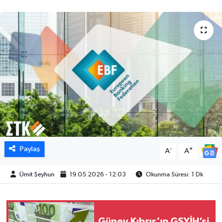
Paylaş
-
+
A
A
Ümit Şeyhun
19.05.2026 - 12:03
Okunma Süresi: 1 Dk
Güney Kıbrıs’ın GSYİH’si