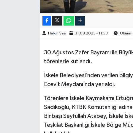
Halkın Sesi
31.08.2025 - 11:53
Okunma 
30 Ağustos Zafer Bayramı ile Büyük
törenlerle kutlandı.
İskele Belediyesi’nden verilen bilg
Ecevit Meydanı’nda yer aldı.
Törenlere İskele Kaymakamı Ertuğru
Sadıkoğlu, KTBK Komutanlığı adına
Binbaşı Seyfullah Atabey, İskele İs
Teşkilat Başkanlığı İskele Bölge Müdü