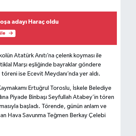
oşa adayı Haraç oldu
üle
olün Atatürk Anıtı’na çelenk koyması ile
tiklal Marşı eşliğinde bayraklar göndere
ci töreni ise Ecevit Meydanı’nda yer aldı.
Kaymakamı Ertuğrul Toroslu, İskele Belediye
na Piyade Binbaşı Seyfullah Atabey’in tören
tlamasıyla başladı. Törende, günün anlam ve
’dan Hava Savunma Teğmen Berkay Çelebi