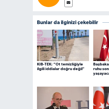
Bunlar da ilginizi çekebilir
KIB-TEK: “Ot temizliğiyle
Başbaka
ilgili iddialar doğru değil"
ruhu so
yaşayac