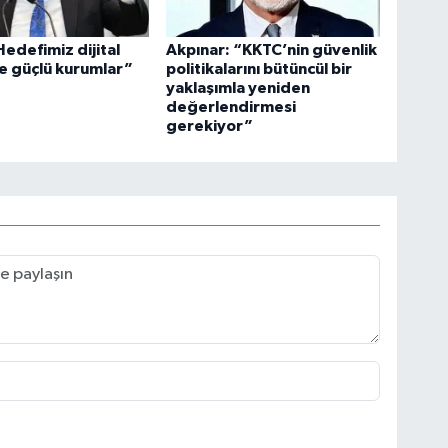
edefimiz dijital
Akpınar: “KKTC’nin güvenlik
e güçlü kurumlar”
politikalarını bütüncül bir
yaklaşımla yeniden
değerlendirmesi
gerekiyor”