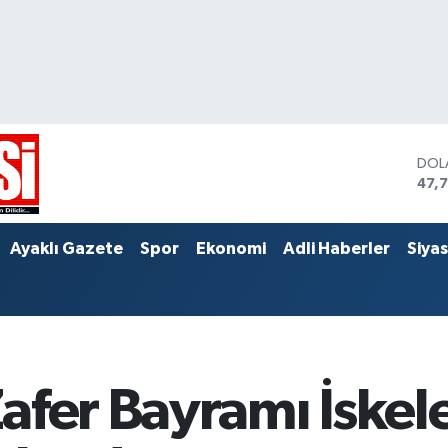
DOL
47,
EUR
55,
STE
Ayaklı Gazete
Spor
Ekonomi
Adli Haberler
Siya
64,
afer Bayramı İskel