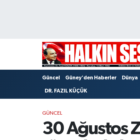
Nöbetçi Eczaneler
Hava Durumu
Trafik Durumu
Puan Durumu ve Fikstür
Güncel
Güney'den Haberler
Dünya
Tüm Manşetler
DR. FAZIL KÜÇÜK
Son Dakika Haberleri
GÜNCEL
Haber Arşivi
30 Ağustos Z