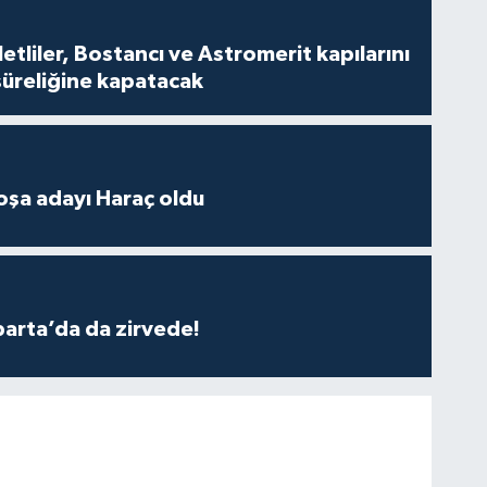
tliler, Bostancı ve Astromerit kapılarını
süreliğine kapatacak
oşa adayı Haraç oldu
parta’da da zirvede!