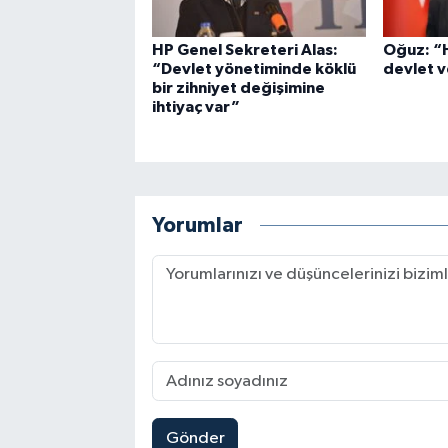
HP Genel Sekreteri Alas:
Oğuz: “H
“Devlet yönetiminde köklü
devlet v
bir zihniyet değişimine
ihtiyaç var”
Yorumlar
Gönder