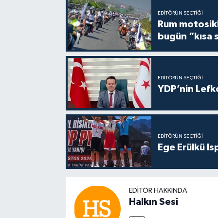
EDITÖRÜN SEÇTIĞI
Rum motosikle
bugün “kısa 
EDITÖRÜN SEÇTIĞI
YDP’nin Lefk
EDITÖRÜN SEÇTIĞI
Ege Erülkü Is
EDITÖR HAKKINDA
Halkın Sesi