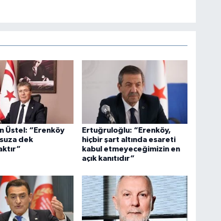
n Üstel: “Erenköy
Ertuğruloğlu: “Erenköy,
nsuza dek
hiçbir şart altında esareti
aktır”
kabul etmeyeceğimizin en
açık kanıtıdır”