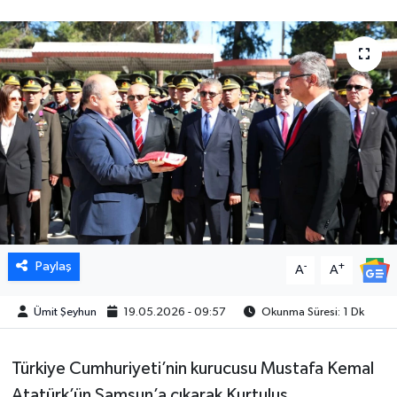
Paylaş
-
+
A
A
Ümit Şeyhun
19.05.2026 - 09:57
Okunma Süresi: 1 Dk
Türkiye Cumhuriyeti’nin kurucusu Mustafa Kemal
Atatürk’ün Samsun’a çıkarak Kurtuluş