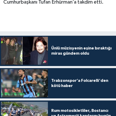
Cumhurbaşkanı Tufan Erhürman’a takdim etti.
Ünlü müzisyenin eşine bıraktığı
miras gündem oldu
Trabzonspor’a Folcarelli'den
kötü haber
Rum motosikletliler, Bostancı
ve Astromerit kapılarını bugün