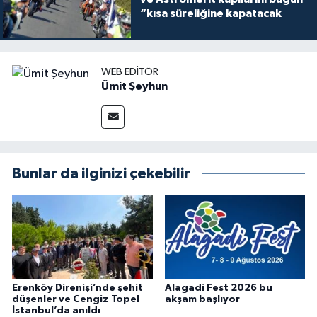
“kısa süreliğine kapatacak
WEB EDITÖR
Ümit Şeyhun
Bunlar da ilginizi çekebilir
Erenköy Direnişi’nde şehit
Alagadi Fest 2026 bu
düşenler ve Cengiz Topel
akşam başlıyor
İstanbul’da anıldı