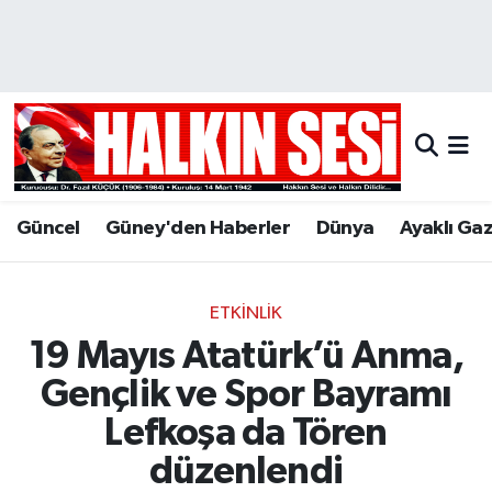
Nöbetçi Eczaneler
Hava Durumu
Trafik Durumu
Güncel
Güney'den Haberler
Dünya
Ayaklı Ga
Puan Durumu ve Fikstür
Tüm Manşetler
ETKINLIK
19 Mayıs Atatürk’ü Anma,
Son Dakika Haberleri
Gençlik ve Spor Bayramı
Haber Arşivi
Lefkoşa da Tören
düzenlendi