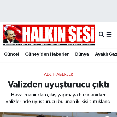
Nöbetçi Eczaneler
Hava Durumu
Trafik Durumu
Güncel
Güney'den Haberler
Dünya
Ayaklı Ga
Puan Durumu ve Fikstür
Tüm Manşetler
ADLI HABERLER
Valizden uyuşturucu çıktı
Son Dakika Haberleri
Havalimanından çıkış yapmaya hazırlanırken
Haber Arşivi
valizlerinde uyuşturucu bulunan iki kişi tutuklandı