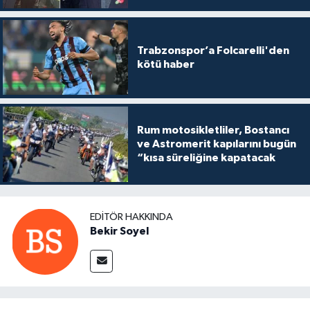
Trabzonspor’a Folcarelli'den
kötü haber
Rum motosikletliler, Bostancı
ve Astromerit kapılarını bugün
“kısa süreliğine kapatacak
EDITÖR HAKKINDA
Bekir Soyel