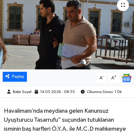
Paylaş
-
+
A
A
Bekir Soyel
14.05.2026 - 08:55
Okunma Süresi: 1 Dk
Havalimanı’nda meydana gelen Kanunsuz
Uyuşturucu Tasarrufu" suçundan tutuklanan
isminin baş harfleri Ö.Y.A. ile M.C.D mahkemeye