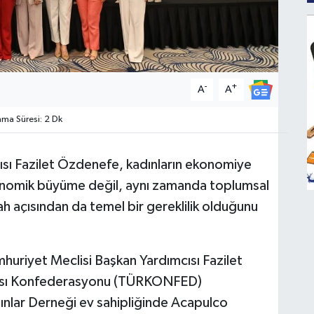
-
+
A
A
a Süresi: 2 Dk
sı Fazilet Özdenefe, kadınların ekonomiye
ekonomik büyüme değil, aynı zamanda toplumsal
efah açısından da temel bir gereklilik olduğunu
mhuriyet Meclisi Başkan Yardımcısı Fazilet
yası Konfederasyonu (TÜRKONFED)
dınlar Derneği ev sahipliğinde Acapulco