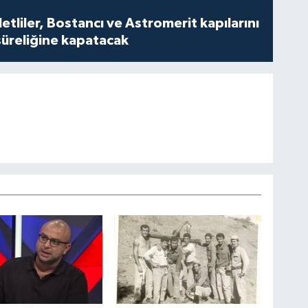
tliler, Bostancı ve Astromerit kapılarını
süreliğine kapatacak