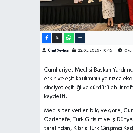
Ümit Şeyhun
22.05.2026 - 10:45
Okunm
Cumhuriyet Meclisi Başkan Yardımcı
etkin ve eşit katılımının yalnızca 
cinsiyet eşitliği ve sürdürülebilir r
kaydetti.
Meclis'ten verilen bilgiye göre, Cu
Özdenefe, Türk Girişim ve İş Dün
tarafından, Kıbrıs Türk Girişimci Ka