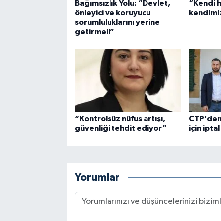
Bağımsızlık Yolu: “Devlet,
“Kendi 
önleyici ve koruyucu
kendimiz
sorumluluklarını yerine
getirmeli”
“Kontrolsüz nüfus artışı,
CTP’den
güvenliği tehdit ediyor”
için ipta
Yorumlar