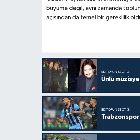
büyüme değil, aynı zamanda toplumsal
açısından da temel bir gereklilik ol
EDITÖRÜN SEÇTIĞI
Ünlü müzisye
EDITÖRÜN SEÇTIĞI
Trabzonspor’