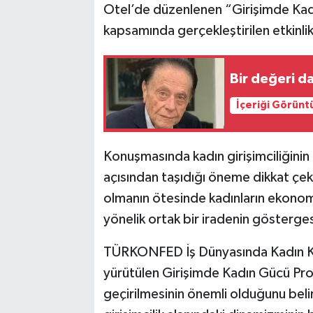
Otel’de düzenlenen “Girişimde Kadı
kapsamında gerçekleştirilen etkinli
Bir değeri da
İçeriği Görünt
Konuşmasında kadın girişimciliğini
açısından taşıdığı öneme dikkat çek
olmanın ötesinde kadınların ekonom
yönelik ortak bir iradenin gösterges
TÜRKONFED İş Dünyasında Kadın Ko
yürütülen Girişimde Kadın Gücü Prog
geçirilmesinin önemli olduğunu beli