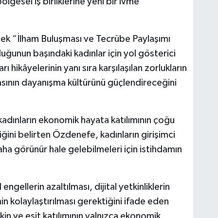
ölgesel iş birliklerine yeni bir ivme
cek “İlham Buluşması ve Tecrübe Paylaşımı
uluğunun başındaki kadınlar için yol gösterici
hikâyelerinin yanı sıra karşılaşılan zorlukların
asının dayanışma kültürünü güçlendireceğini
adınların ekonomik hayata katılımının çoğu
ğini belirten Özdenefe, kadınların girişimci
ha görünür hale gelebilmeleri için istihdamın
engellerin azaltılması, dijital yetkinliklerin
min kolaylaştırılması gerektiğini ifade eden
n ve eşit katılımının yalnızca ekonomik