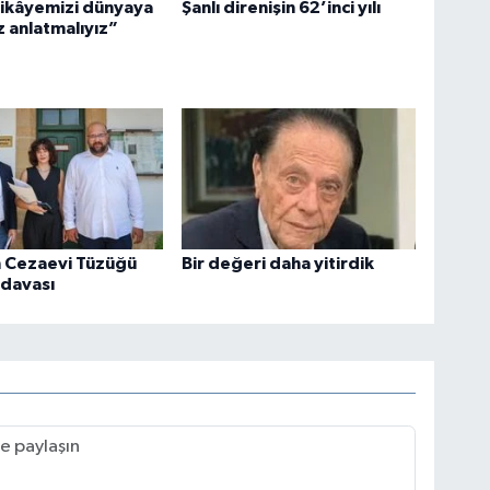
hikâyemizi dünyaya
Şanlı direnişin 62’inci yılı
 anlatmalıyız”
 Cezaevi Tüzüğü
Bir değeri daha yitirdik
l davası