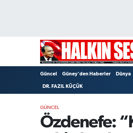
Nöbetçi Eczaneler
Hava Durumu
Trafik Durumu
Puan Durumu ve Fikstür
Güncel
Güney'den Haberler
Dünya
Tüm Manşetler
DR. FAZIL KÜÇÜK
Son Dakika Haberleri
GÜNCEL
Haber Arşivi
Özdenefe: “K