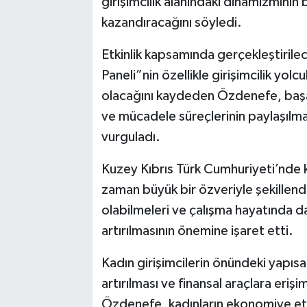
girişimcilik alanındaki dinamizminin b
kazandıracağını söyledi.
Etkinlik kapsamında gerçekleştirile
Paneli”nin özellikle girişimcilik yolc
olacağını kaydeden Özdenefe, başarı 
ve mücadele süreçlerinin paylaşılm
vurguladı.
Kuzey Kıbrıs Türk Cumhuriyeti’nde k
zaman büyük bir özveriyle şekillendi
olabilmeleri ve çalışma hayatında da
artırılmasının önemine işaret etti.
Kadın girişimcilerin önündeki yapısal 
artırılması ve finansal araçlara erişi
Özdenefe, kadınların ekonomiye etki