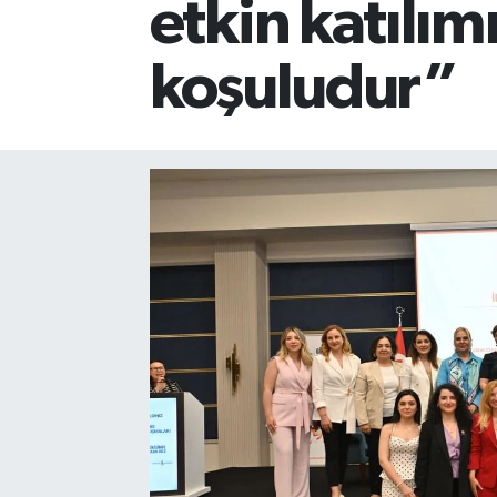
etkin katılım
koşuludur”