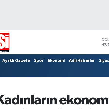
DO
47,
EU
55,
STE
Ayaklı Gazete
Spor
Ekonomi
Adli Haberler
Siya
64,
adınların ekonomi