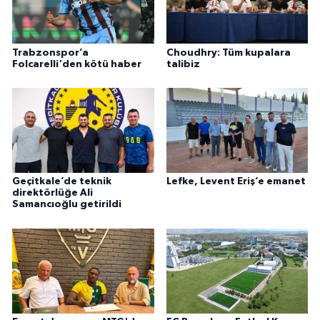
Trabzonspor’a
Choudhry: Tüm kupalara
Folcarelli'den kötü haber
talibiz
Geçitkale’de teknik
Lefke, Levent Eriş’e emanet
direktörlüğe Ali
Samancıoğlu getirildi