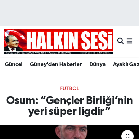
Nöbetçi Eczaneler
Hava Durumu
Trafik Durumu
Güncel
Güney'den Haberler
Dünya
Ayaklı Ga
Puan Durumu ve Fikstür
Tüm Manşetler
FUTBOL
Osum: “Gençler Birliği’nin
Son Dakika Haberleri
yeri süper ligdir”
Haber Arşivi