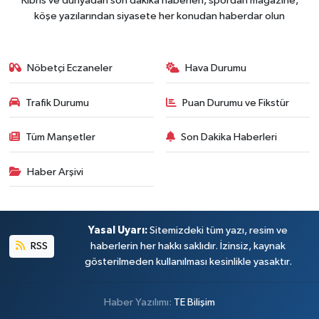
Kıbrıs ve dünyadan son dakika haberleri, spordan magazine,
köşe yazılarından siyasete her konudan haberdar olun
Nöbetçi Eczaneler
Hava Durumu
Trafik Durumu
Puan Durumu ve Fikstür
Tüm Manşetler
Son Dakika Haberleri
Haber Arşivi
Yasal Uyarı:
Sitemizdeki tüm yazı, resim ve
RSS
haberlerin her hakkı saklıdır. İzinsiz, kaynak
gösterilmeden kullanılması kesinlikle yasaktır.
Haber Yazılımı:
TE Bilişim