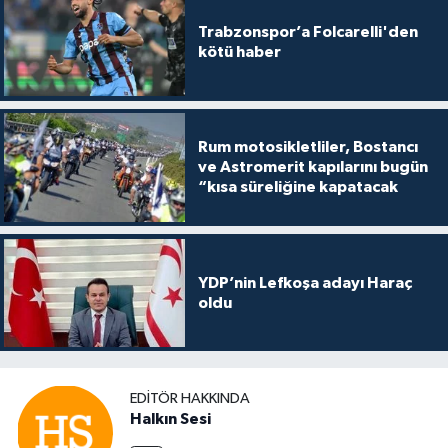
Trabzonspor’a Folcarelli'den
kötü haber
Rum motosikletliler, Bostancı
ve Astromerit kapılarını bugün
“kısa süreliğine kapatacak
YDP’nin Lefkoşa adayı Haraç
oldu
EDITÖR HAKKINDA
Halkın Sesi