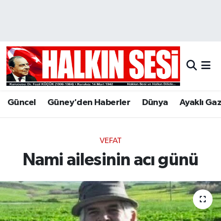
Nöbetçi Eczaneler
Hava Durumu
Trafik Durumu
Güncel
Güney'den Haberler
Dünya
Ayaklı Ga
Puan Durumu ve Fikstür
Tüm Manşetler
VEFAT
Nami ailesinin acı günü
Son Dakika Haberleri
Haber Arşivi