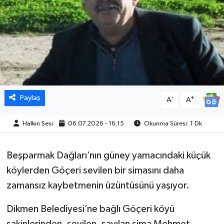
Paylaş
-
+
A
A
Halkın Sesi
06.07.2026 - 16:15
Okunma Süresi: 1 Dk
Beşparmak Dağları’nın güney yamacındaki küçük
köylerden Göçeri sevilen bir simasını daha
zamansız kaybetmenin üzüntüsünü yaşıyor.
Dikmen Belediyesi’ne bağlı Göçeri köyü
sakinlerinden, sevilen, sayılan sima Mehmet