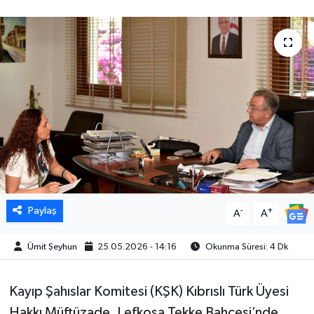
Paylaş
-
+
A
A
Ümit Şeyhun
25.05.2026 - 14:16
Okunma Süresi: 4 Dk
Kayıp Şahıslar Komitesi (KŞK) Kıbrıslı Türk Üyesi
Hakkı Müftüzade, Lefkoşa Tekke Bahçesi’nde