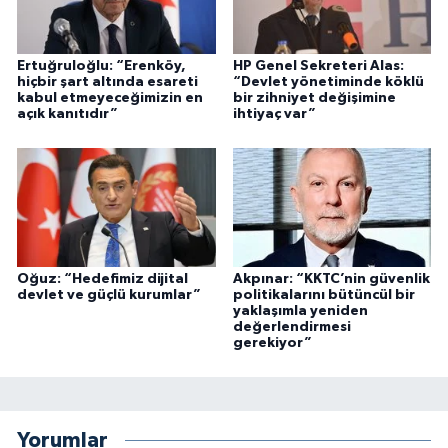
Ertuğruloğlu: “Erenköy,
HP Genel Sekreteri Alas:
hiçbir şart altında esareti
“Devlet yönetiminde köklü
kabul etmeyeceğimizin en
bir zihniyet değişimine
açık kanıtıdır”
ihtiyaç var”
Oğuz: “Hedefimiz dijital
Akpınar: “KKTC’nin güvenlik
devlet ve güçlü kurumlar”
politikalarını bütüncül bir
yaklaşımla yeniden
değerlendirmesi
gerekiyor”
Yorumlar