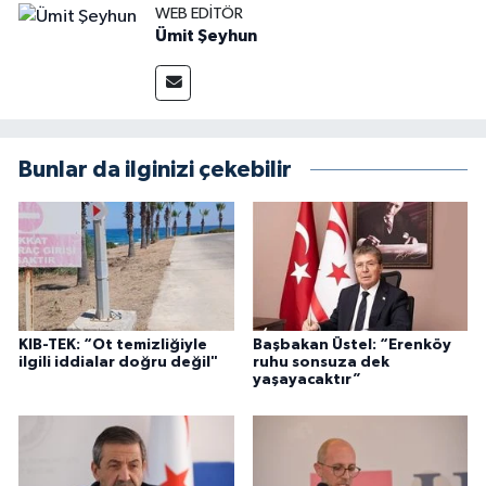
WEB EDITÖR
Ümit Şeyhun
Bunlar da ilginizi çekebilir
KIB-TEK: “Ot temizliğiyle
Başbakan Üstel: “Erenköy
ilgili iddialar doğru değil"
ruhu sonsuza dek
yaşayacaktır”