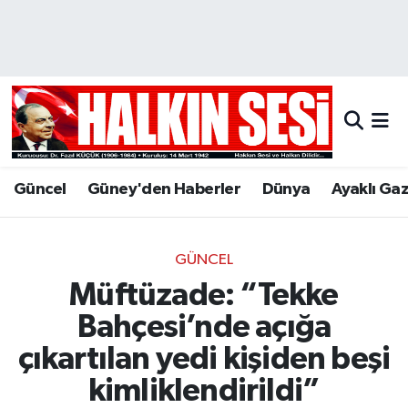
Nöbetçi Eczaneler
Hava Durumu
Trafik Durumu
Güncel
Güney'den Haberler
Dünya
Ayaklı Ga
Puan Durumu ve Fikstür
Tüm Manşetler
GÜNCEL
Müftüzade: “Tekke
Son Dakika Haberleri
Bahçesi’nde açığa
Haber Arşivi
çıkartılan yedi kişiden beşi
kimliklendirildi”