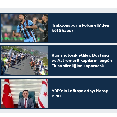
Trabzonspor’a Folcarelli'den
kötü haber
Rum motosikletliler, Bostancı
ve Astromerit kapılarını bugün
“kısa süreliğine kapatacak
YDP’nin Lefkoşa adayı Haraç
oldu