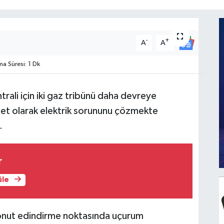
-
+
A
A
 Süresi: 1 Dk
trali için iki gaz tribünü daha devreye
et olarak elektrik sorununu çözmekte
…
r
üle
konut edindirme noktasında uçurum