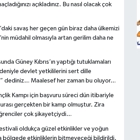
ladığınızı açıkladınız. Bu nasıl olacak çok
’daki savaş her geçen gün biraz daha ülkemizi
’nin müdahil olmasıyla artan gerilim daha ne
unda Güney Kıbrıs’ın yaptığı tutuklamaları
iyle devlet yetkililerini sert dille
çti” dediniz… Maalesef her zaman bu oluyor…
ik Kampı için başvuru süreci dün itibariyle
 burası gerçekten bir kamp olmuştur. Zira
öğrenciler çok şikayetçiydi…
estivali oldukça güzel etkinlikler ve yoğun
bölgede etkinliklerin bitmeyeceği bildirildi.