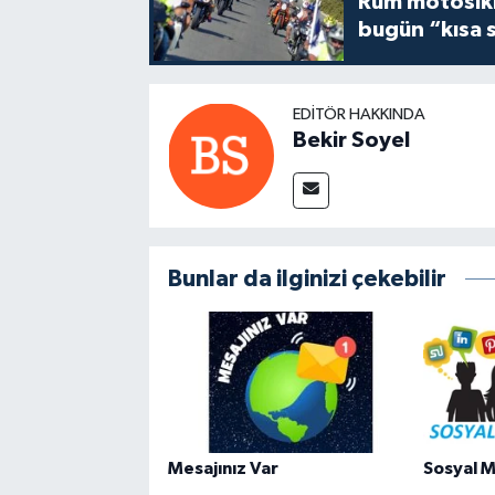
Rum motosikle
bugün “kısa 
EDITÖR HAKKINDA
Bekir Soyel
Bunlar da ilginizi çekebilir
Mesajınız Var
Sosyal M