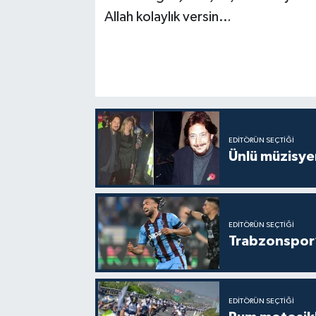
Allah kolaylık versin…
EDITÖRÜN SEÇTIĞI
Ünlü müzisye
EDITÖRÜN SEÇTIĞI
Trabzonspor’
EDITÖRÜN SEÇTIĞI