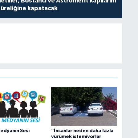
tliler, Bostancı ve Astromerit kapılarını
süreliğine kapatacak
edyanın Sesi
“İnsanlar neden daha fazla
yürümek istemiyorlar