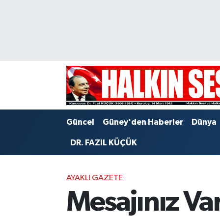
Nöbetçi Eczaneler
Hava Durumu
Trafik Durumu
Puan Durumu ve Fikstür
Güncel
Güney'den Haberler
Dünya
Tüm Manşetler
DR. FAZIL KÜÇÜK
Son Dakika Haberleri
AYAKLI GAZETE
Haber Arşivi
Mesajınız Va