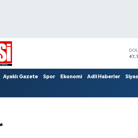
DO
47,
EU
55,
STE
Ayaklı Gazete
Spor
Ekonomi
Adli Haberler
Siya
64,
r