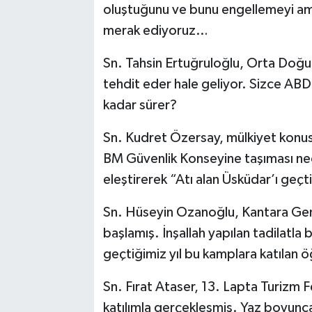
oluştuğunu ve bunu engellemeyi amaç
merak ediyoruz…
Sn. Tahsin Ertuğruloğlu, Orta Doğu
tehdit eder hale geliyor. Sizce ABD
kadar sürer?
Sn. Kudret Özersay, mülkiyet konus
BM Güvenlik Konseyine taşıması neden
eleştirerek “Atı alan Üsküdar’ı ge
Sn. Hüseyin Ozanoğlu, Kantara Gençl
başlamış. İnşallah yapılan tadilatla
geçtiğimiz yıl bu kamplara katılan 
Sn. Fırat Ataser, 13. Lapta Turizm F
katılımla gerçekleşmiş. Yaz boyunca 