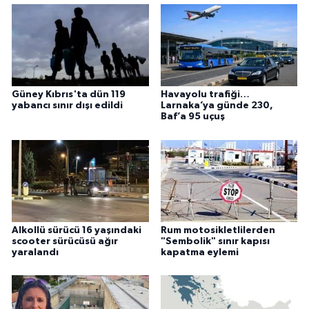
Güney Kıbrıs'ta dün 119
Havayolu trafiği…
yabancı sınır dışı edildi
Larnaka’ya günde 230,
Baf’a 95 uçuş
Alkollü sürücü 16 yaşındaki
Rum motosikletlilerden
scooter sürücüsü ağır
"Sembolik" sınır kapısı
yaralandı
kapatma eylemi