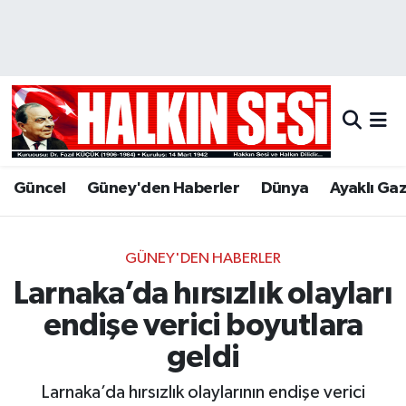
Nöbetçi Eczaneler
Hava Durumu
Trafik Durumu
Güncel
Güney'den Haberler
Dünya
Ayaklı Ga
Puan Durumu ve Fikstür
Tüm Manşetler
GÜNEY'DEN HABERLER
Larnaka’da hırsızlık olayları
Son Dakika Haberleri
endişe verici boyutlara
Haber Arşivi
geldi
Larnaka’da hırsızlık olaylarının endişe verici