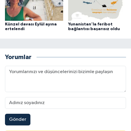
Künzel davası Eylül ayına
Yunanistan’la feribot
ertelendi
bağlantısı başarısız oldu
Yorumlar
Gönder