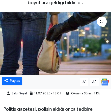
boyutlara geldiği bildirildi.
Paylaş
-
+
A
A
Bekir Soyel
11.07.2025 - 13:01
Okunma Süresi: 1 Dk
Politis gazetesi, polisin aldığı onca tedbire