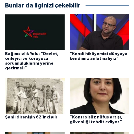
Bunlar da ilginizi çekebilir
Bağımsızlık Yolu: “Devlet,
“Kendi hikâyemizi dünyaya
önleyici ve koruyucu
kendimiz anlatmalıyız”
sorumluluklarını yerine
getirmeli”
Şanlı direnişin 62’inci yılı
“Kontrolsüz nüfus artışı,
güvenliği tehdit ediyor”