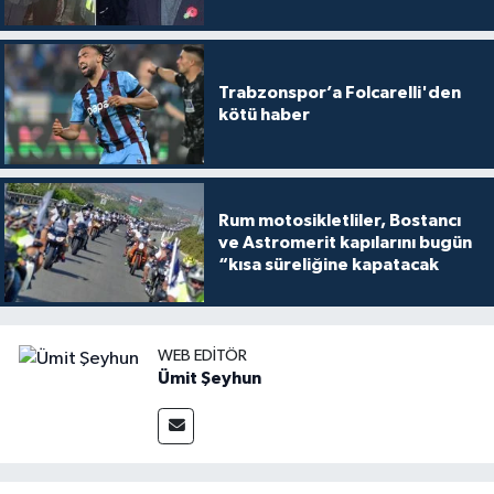
Trabzonspor’a Folcarelli'den
kötü haber
Rum motosikletliler, Bostancı
ve Astromerit kapılarını bugün
“kısa süreliğine kapatacak
WEB EDITÖR
Ümit Şeyhun