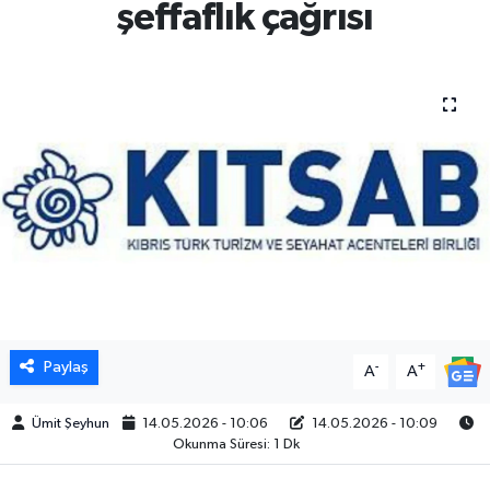
şeffaflık çağrısı
Paylaş
-
+
A
A
Ümit Şeyhun
14.05.2026 - 10:06
14.05.2026 - 10:09
Okunma Süresi: 1 Dk