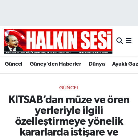
Nöbetçi Eczaneler
Hava Durumu
Trafik Durumu
Güncel
Güney'den Haberler
Dünya
Ayaklı Ga
Puan Durumu ve Fikstür
Tüm Manşetler
GÜNCEL
KITSAB’dan müze ve ören
Son Dakika Haberleri
yerleriyle ilgili
Haber Arşivi
özelleştirmeye yönelik
kararlarda istişare ve