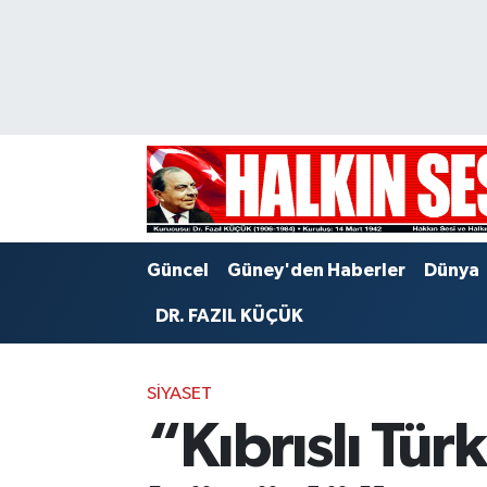
Nöbetçi Eczaneler
Hava Durumu
Trafik Durumu
Puan Durumu ve Fikstür
Güncel
Güney'den Haberler
Dünya
Tüm Manşetler
DR. FAZIL KÜÇÜK
Son Dakika Haberleri
SIYASET
Haber Arşivi
“Kıbrıslı Tü