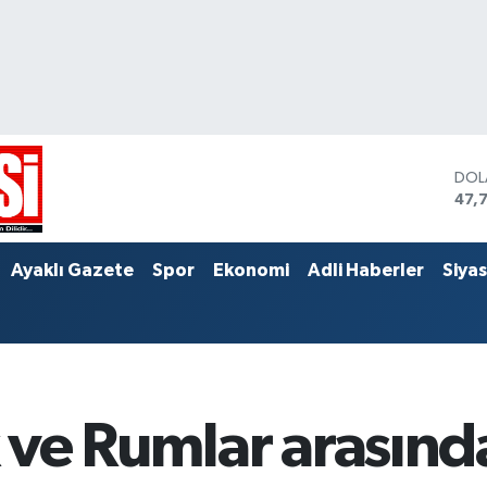
DOL
47,
EUR
55,
STE
Ayaklı Gazete
Spor
Ekonomi
Adli Haberler
Siya
64,
rk ve Rumlar arasın