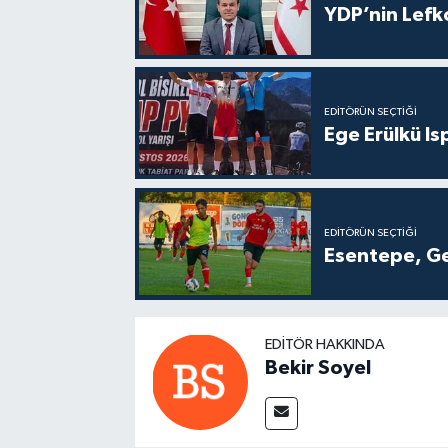
YDP’nin Lefk
EDITÖRÜN SEÇTIĞI
Ege Erülkü Is
EDITÖRÜN SEÇTIĞI
Esentepe, Ge
EDITÖR HAKKINDA
Bekir Soyel