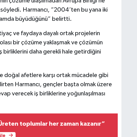
nin çözüme ulaşılmadan Avrupa Birliği’ne
 söyledi. Harmancı, “2004’ten bu yana iki
lamda büyüdüğünü” belirtti.
htiyaç ve faydaya dayalı ortak projelerin
cak olası bir çözüme yaklaşmak ve çözümün
ş birliklerini daha gerekli hale getirdiğini
k ve doğal afetlere karşı ortak mücadele gibi
elirten Harmancı, gençler başta olmak üzere
evap verecek iş birliklerine yoğunlaşılması
Üreten toplumlar her zaman kazanır”
üle