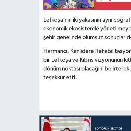
Lefkoşa’nın iki yakasının aynı coğrafy
ekonomik ekosistemle yönetilmeye ç
şehir genelinde olumsuz sonuçlar d
Harmancı, Kanlıdere Rehabilitasyon 
bir Lefkoşa ve Kıbrıs vizyonunun kit
dönüm noktası olacağını belirterek,
teşekkür etti.
EDITÖRÜN SEÇTIĞI