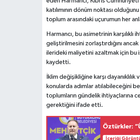
eden Harmancı, Kıbrıs Cumhuriyeti’
katılımının dönüm noktası olduğunu
toplum arasındaki uçurumun her an
Harmancı, bu asimetrinin karşılıklı i
geliştirilmesini zorlaştırdığını an
ilerideki maliyetini azaltmak için bu i
kaydetti.
İklim değişikliğine karşı dayanıklılı
konularda adımlar atılabileceğini b
toplumların gündelik ihtiyaçlarına c
gerektiğini ifade etti.
Öztürkler: “
İçeriği Görünt