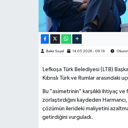
Bekir Soyel
14.05.2026 - 09:19
Okunma
Lefkoşa Türk Belediyesi (LTB) Baş
Kıbrıslı Türk ve Rumlar arasındaki 
Bu "asimetrinin" karşılıklı ihtiyaç ve
zorlaştırdığını kaydeden Harmancı,
çözümün ilerideki maliyetini azaltmak 
getirdiğini vurguladı.