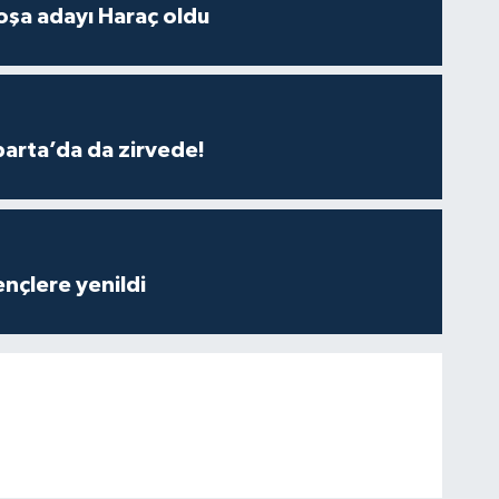
oşa adayı Haraç oldu
parta’da da zirvede!
nçlere yenildi