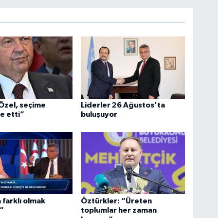
Özel, seçime
Liderler 26 Ağustos'ta
e etti”
buluşuyor
 farklı olmak
Öztürkler: “Üreten
”
toplumlar her zaman